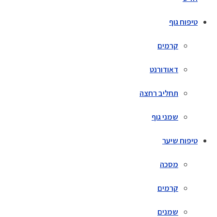
טיפוח גוף
קרמים
דאודורנט
תחליב רחצה
שמני גוף
טיפוח שיער
מסכה
קרמים
שמנים