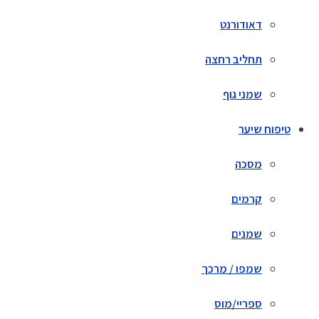
דאודורנט
תחליב רחצה
שמני גוף
טיפוח שיער
מסכה
קרמים
שמנים
שמפו / מרכך
ספריי/מוס