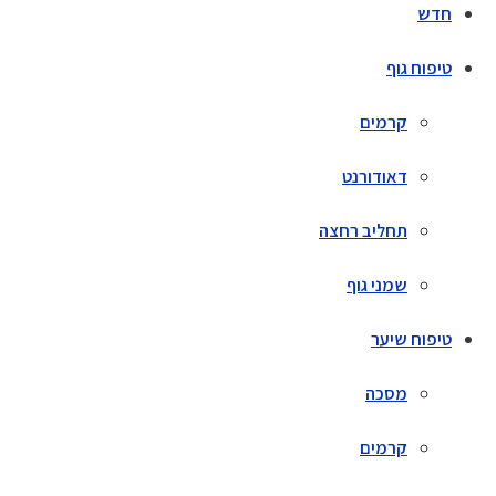
חדש
טיפוח גוף
קרמים
דאודורנט
תחליב רחצה
שמני גוף
טיפוח שיער
מסכה
קרמים