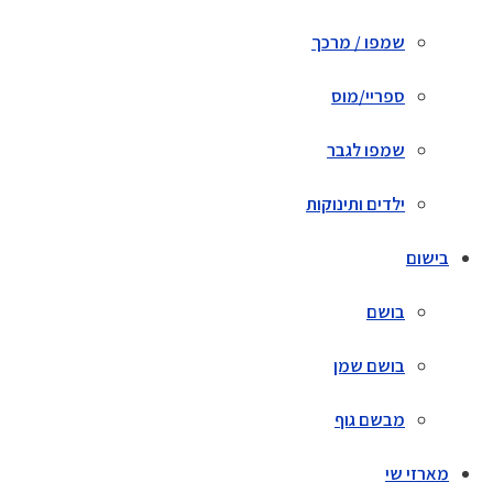
שמפו / מרכך
ספריי/מוס
שמפו לגבר
ילדים ותינוקות
בישום
בושם
בושם שמן
מבשם גוף
מארזי שי