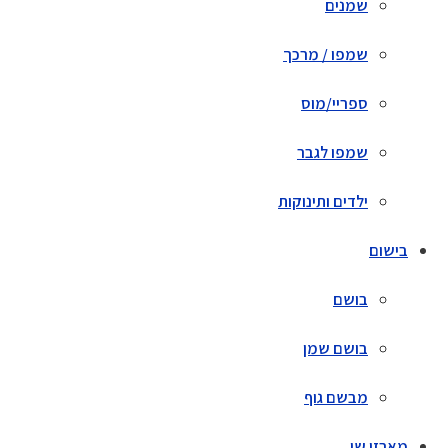
שמנים
שמפו / מרכך
ספריי/מוס
שמפו לגבר
ילדים ותינוקות
בישום
בושם
בושם שמן
מבשם גוף
מארזי שי