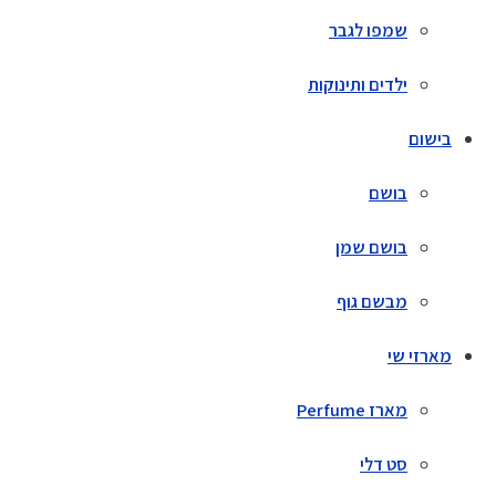
שמפו לגבר
ילדים ותינוקות
בישום
בושם
בושם שמן
מבשם גוף
מארזי שי
מארז Perfume
סט דלי