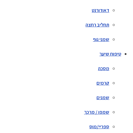
דאודורנט
תחליב רחצה
שמני גוף
טיפוח שיער
מסכה
קרמים
שמנים
שמפו / מרכך
ספריי/מוס