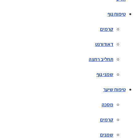
טיפוח גוף
קרמים
דאודורנט
תחליב רחצה
שמני גוף
טיפוח שיער
מסכה
קרמים
שמנים