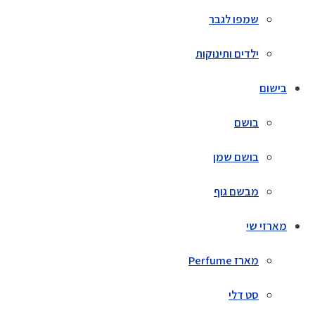
שמפו לגבר
ילדים ותינוקות
בישום
בושם
בושם שמן
מבשם גוף
מארזי שי
מארז Perfume
סט דלי