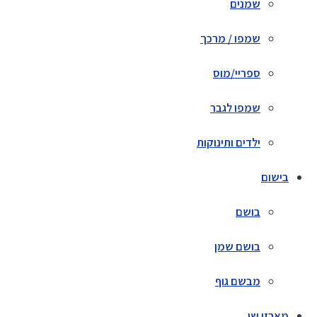
שמנים
שמפו / מרכך
ספריי/מוס
שמפו לגבר
ילדים ותינוקות
בישום
בושם
בושם שמן
מבשם גוף
מארזי שי