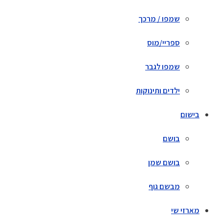
שמפו / מרכך
ספריי/מוס
שמפו לגבר
ילדים ותינוקות
בישום
בושם
בושם שמן
מבשם גוף
מארזי שי