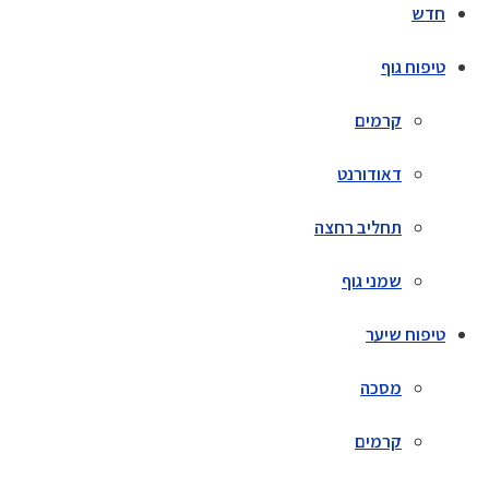
חדש
טיפוח גוף
קרמים
דאודורנט
תחליב רחצה
שמני גוף
טיפוח שיער
מסכה
קרמים