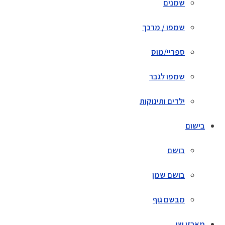
שמנים
שמפו / מרכך
ספריי/מוס
שמפו לגבר
ילדים ותינוקות
בישום
בושם
בושם שמן
מבשם גוף
מארזי שי