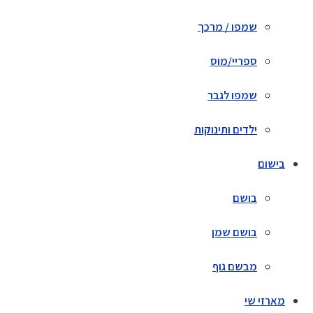
שמפו / מרכך
ספריי/מוס
שמפו לגבר
ילדים ותינוקות
בישום
בושם
בושם שמן
מבשם גוף
מארזי שי