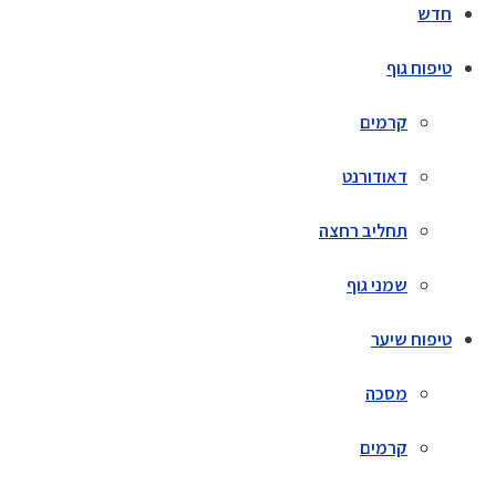
חדש
טיפוח גוף
קרמים
דאודורנט
תחליב רחצה
שמני גוף
טיפוח שיער
מסכה
קרמים