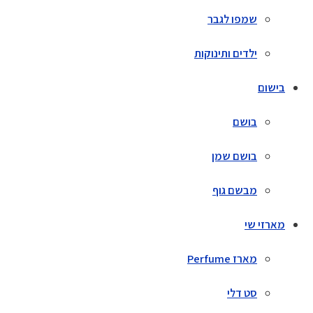
שמפו לגבר
ילדים ותינוקות
בישום
בושם
בושם שמן
מבשם גוף
מארזי שי
מארז Perfume
סט דלי