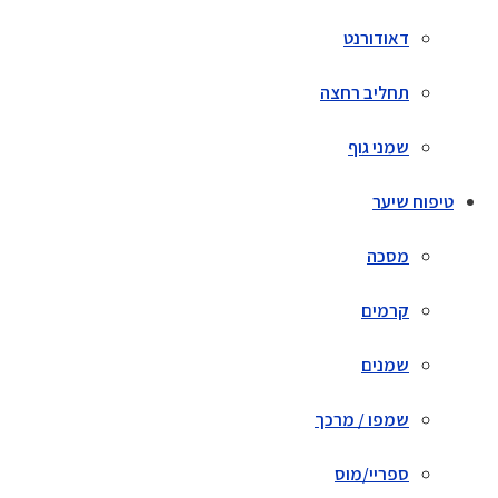
דאודורנט
תחליב רחצה
שמני גוף
טיפוח שיער
מסכה
קרמים
שמנים
שמפו / מרכך
ספריי/מוס