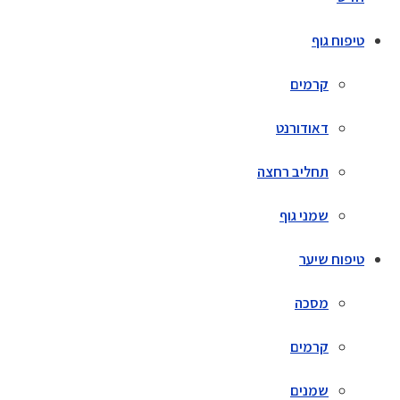
טיפוח גוף
קרמים
דאודורנט
תחליב רחצה
שמני גוף
טיפוח שיער
מסכה
קרמים
שמנים