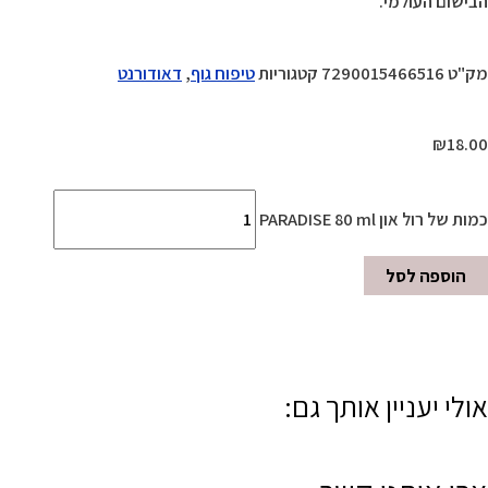
הבישום העולמי.
מק"ט
7290015466516
קטגוריות
טיפוח גוף
,
דאודורנט
₪
18.00
כמות של רול און PARADISE 80 ml
הוספה לסל
אולי יעניין אותך גם: