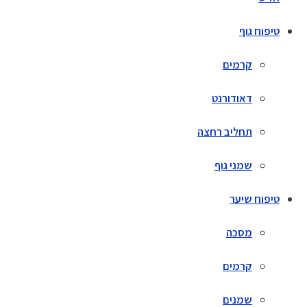
טיפוח גוף
קרמים
דאודורנט
תחליב רחצה
שמני גוף
טיפוח שיער
מסכה
קרמים
שמנים