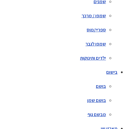
שמנים
שמפו / מרכך
ספריי/מוס
שמפו לגבר
ילדים ותינוקות
בישום
בושם
בושם שמן
מבשם גוף
מארזי שי