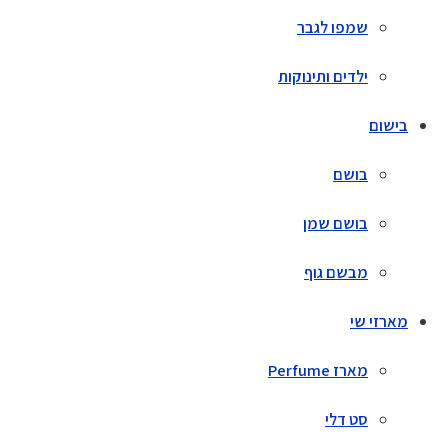
שמפו לגבר
ילדים ותינוקות
בישום
בושם
בושם שמן
מבשם גוף
מארזי שי
מארז Perfume
סט דלי