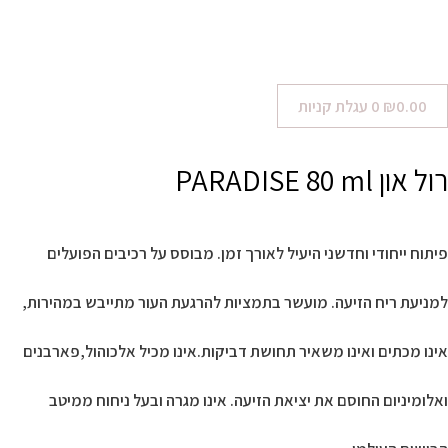
0.00
₪
0
עגלת קניות
רול און PARADISE 80 ml
פיתוח ייחודי וחדשני היעיל לאורך זמן. מבוסס על רכיבים הפועלים
למניעת ריח הזיעה. מועשר בתמציות להרגעת העור מתייבש במהירות,
אינו מכתים ואינו משאיר תחושת דביקות.אינו מכיל אלכוהול,פארבנים
ואלומיניום החוסם את יציאת הזיעה. אינו מגרה ובעל ניחוח ממיטב