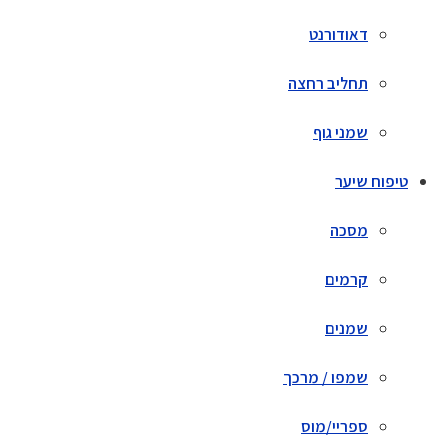
דאודורנט
תחליב רחצה
שמני גוף
טיפוח שיער
מסכה
קרמים
שמנים
שמפו / מרכך
ספריי/מוס