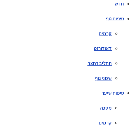
חדש
טיפוח גוף
קרמים
דאודורנט
תחליב רחצה
שמני גוף
טיפוח שיער
מסכה
קרמים