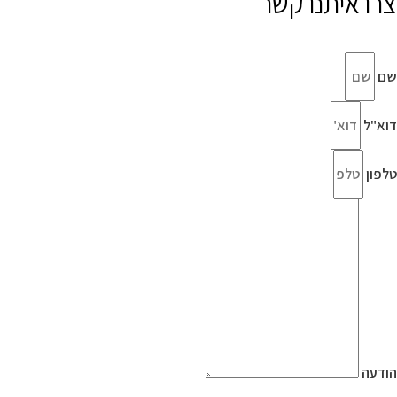
צרו איתנו קשר
שם
דוא"ל
טלפון
הודעה