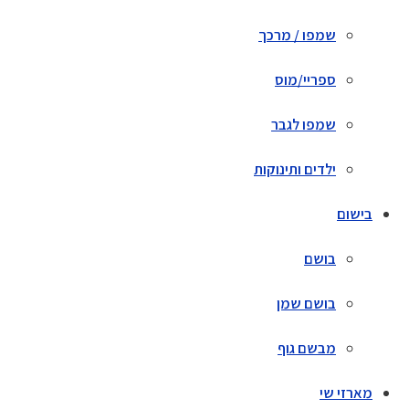
שמפו / מרכך
ספריי/מוס
שמפו לגבר
ילדים ותינוקות
בישום
בושם
בושם שמן
מבשם גוף
מארזי שי