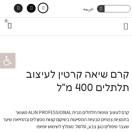
Instagram
Facebook
ילוג
חיפוש
عربيه
חיפוש
תוכן
0
עג
תפריט
קני
מארזי שי
טיפוח גוף
הסיפור שלנו
צור קשר
טיפוח שיער
פתח סרגל 
קרם שיאה קרטין לעיצוב
תלתלים 400 מ"ל
קרם לעיצוב וטיפוח תלתלים מבית ALIN PROFESSIONAL מועשר
בתמציות צמחים טבעיות המסייעות בשיקום קצוות מפוצלים ובהחייאת שיער
שעבר טיפולים כגון: צבע, סלסול. מומלץ לשימוש יומיומי.