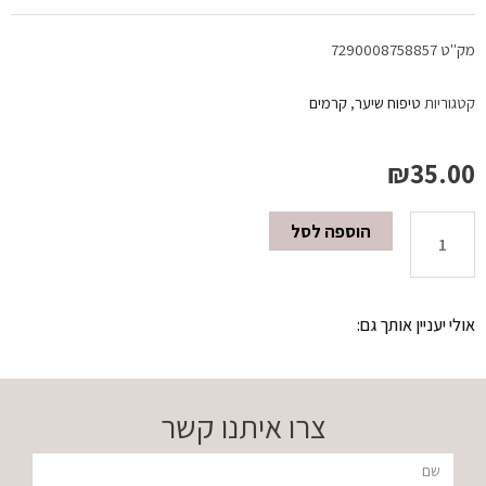
מק"ט
7290008758857
קטגוריות
טיפוח שיער
,
קרמים
₪
35.00
הוספה לסל
כמות
של
אולי יעניין אותך גם:
קרם
שיאה
צרו איתנו קשר
קרטין
שם