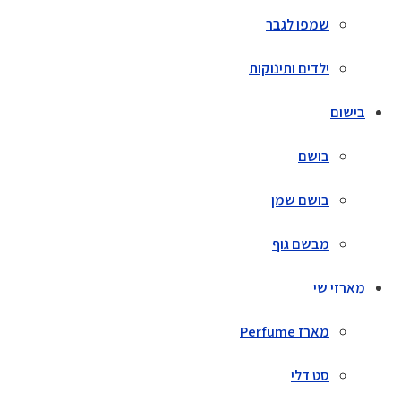
שמפו לגבר
ילדים ותינוקות
בישום
בושם
בושם שמן
מבשם גוף
מארזי שי
מארז Perfume
סט דלי