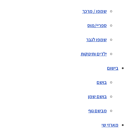
שמפו / מרכך
ספריי/מוס
שמפו לגבר
ילדים ותינוקות
בישום
בושם
בושם שמן
מבשם גוף
מארזי שי