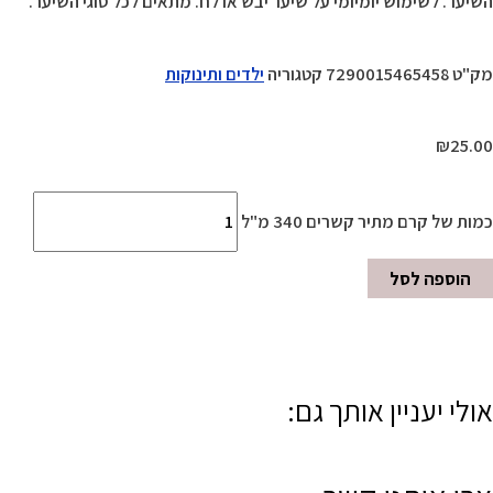
השיער. לשימוש יומיומי על שיער יבש או לח. מתאים לכל סוגי השיער.
מק"ט
7290015465458
קטגוריה
ילדים ותינוקות
₪
25.00
כמות של קרם מתיר קשרים 340 מ"ל
הוספה לסל
אולי יעניין אותך גם: