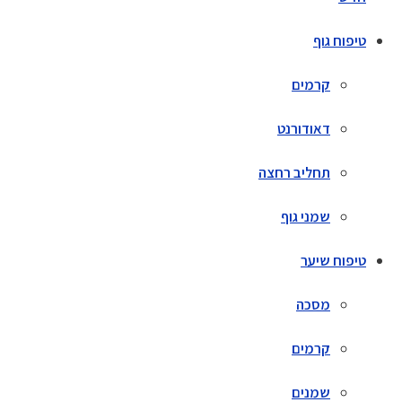
טיפוח גוף
קרמים
דאודורנט
תחליב רחצה
שמני גוף
טיפוח שיער
מסכה
קרמים
שמנים