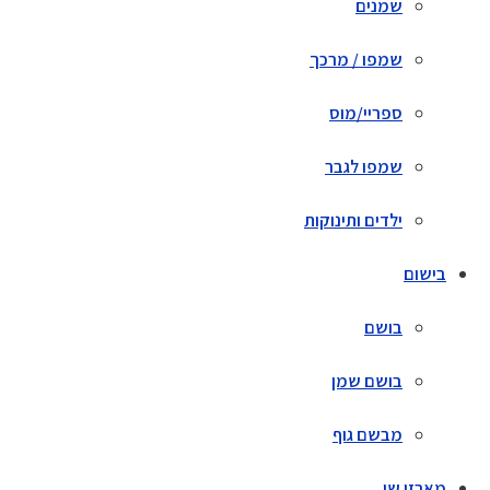
שמנים
שמפו / מרכך
ספריי/מוס
שמפו לגבר
ילדים ותינוקות
בישום
בושם
בושם שמן
מבשם גוף
מארזי שי