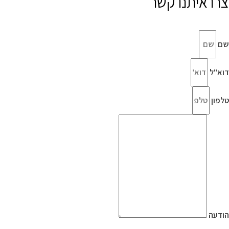
צרו איתנו קשר
שם
דוא"ל
טלפון
הודעה