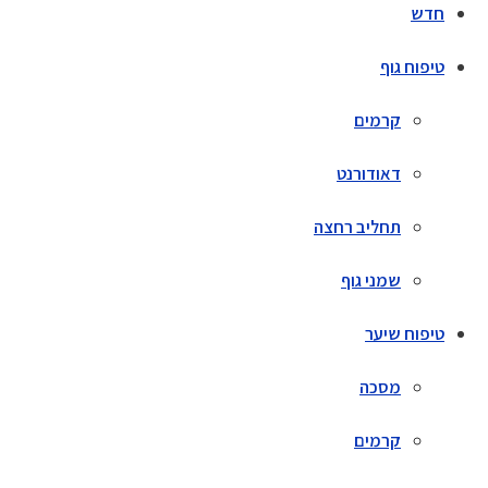
חדש
טיפוח גוף
קרמים
דאודורנט
תחליב רחצה
שמני גוף
טיפוח שיער
מסכה
קרמים