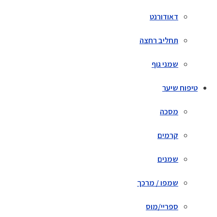
דאודורנט
תחליב רחצה
שמני גוף
טיפוח שיער
מסכה
קרמים
שמנים
שמפו / מרכך
ספריי/מוס