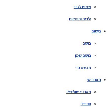
שמפו לגבר
ילדים ותינוקות
בישום
בושם
בושם שמן
מבשם גוף
מארזי שי
מארז Perfume
סט דלי