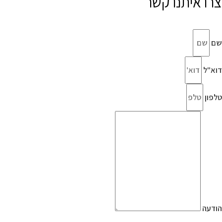
צרו איתנו קשר
שם
דוא"ל
טלפון
הודעה