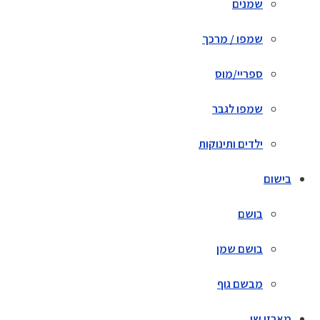
שמנים
שמפו / מרכך
ספריי/מוס
שמפו לגבר
ילדים ותינוקות
בישום
בושם
בושם שמן
מבשם גוף
מארזי שי