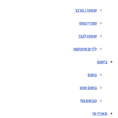
שמפו / מרכך
ספריי/מוס
שמפו לגבר
ילדים ותינוקות
בישום
בושם
בושם שמן
מבשם גוף
מארזי שי