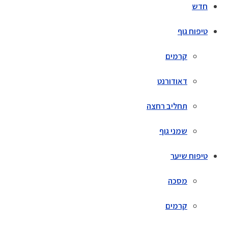
חדש
טיפוח גוף
קרמים
דאודורנט
תחליב רחצה
שמני גוף
טיפוח שיער
מסכה
קרמים