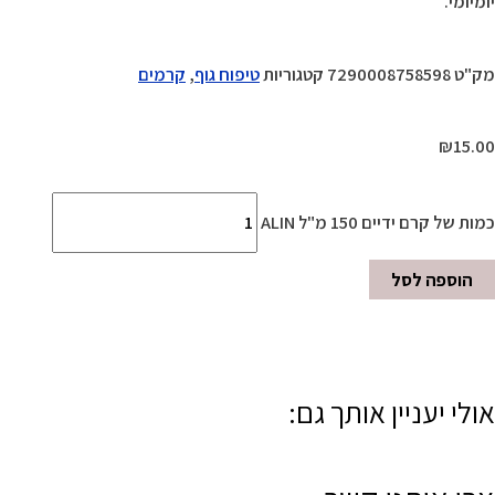
יומיומי.
מק"ט
7290008758598
קטגוריות
טיפוח גוף
,
קרמים
₪
15.00
כמות של קרם ידיים 150 מ"ל ALIN
הוספה לסל
אולי יעניין אותך גם: