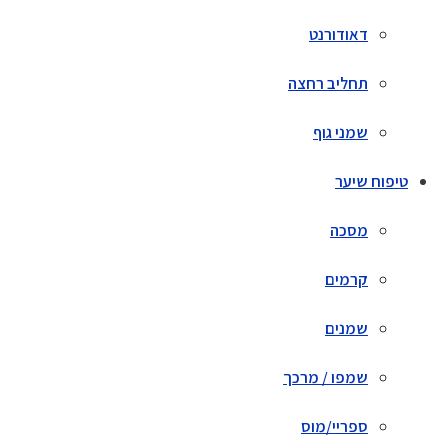
דאודורנט
תחליב רחצה
שמני גוף
טיפוח שיער
מסכה
קרמים
שמנים
שמפו / מרכך
ספריי/מוס