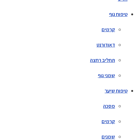
טיפוח גוף
קרמים
דאודורנט
תחליב רחצה
שמני גוף
טיפוח שיער
מסכה
קרמים
שמנים