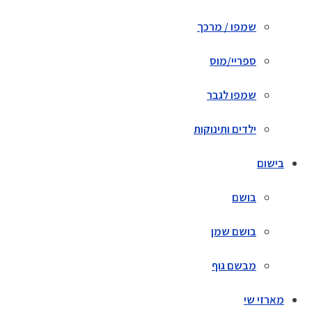
שמפו / מרכך
ספריי/מוס
שמפו לגבר
ילדים ותינוקות
בישום
בושם
בושם שמן
מבשם גוף
מארזי שי