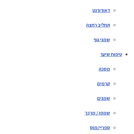
דאודורנט
תחליב רחצה
שמני גוף
טיפוח שיער
מסכה
קרמים
שמנים
שמפו / מרכך
ספריי/מוס