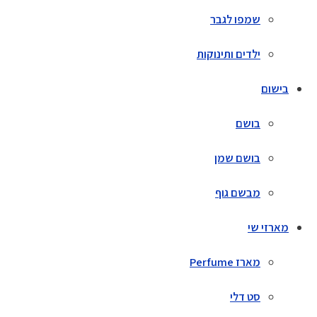
שמפו לגבר
ילדים ותינוקות
בישום
בושם
בושם שמן
מבשם גוף
מארזי שי
מארז Perfume
סט דלי