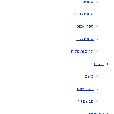
שמנים
שמפו / מרכך
ספריי/מוס
שמפו לגבר
ילדים ותינוקות
בישום
בושם
בושם שמן
מבשם גוף
מארזי שי