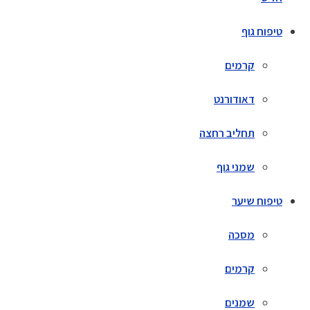
טיפוח גוף
קרמים
דאודורנט
תחליב רחצה
שמני גוף
טיפוח שיער
מסכה
קרמים
שמנים