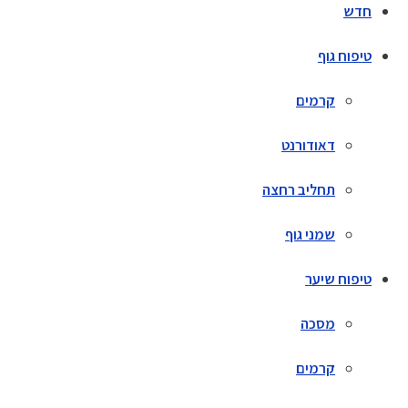
חדש
טיפוח גוף
קרמים
דאודורנט
תחליב רחצה
שמני גוף
טיפוח שיער
מסכה
קרמים