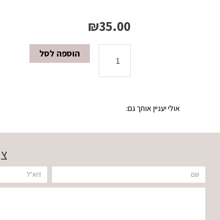
₪
35.00
הוספה לסל
כמות
של
אולי יעניין אותך גם:
קרם
גוף
צר
400
שם
דוא"ל
מ"ל
הודעה
BLUE