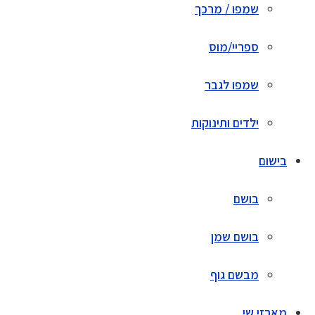
שמפו / מרכך
ספריי/מוס
שמפו לגבר
ילדים ותינוקות
בישום
בושם
בושם שמן
מבשם גוף
מארזי שי