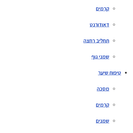
קרמים
דאודורנט
תחליב רחצה
שמני גוף
טיפוח שיער
מסכה
קרמים
שמנים