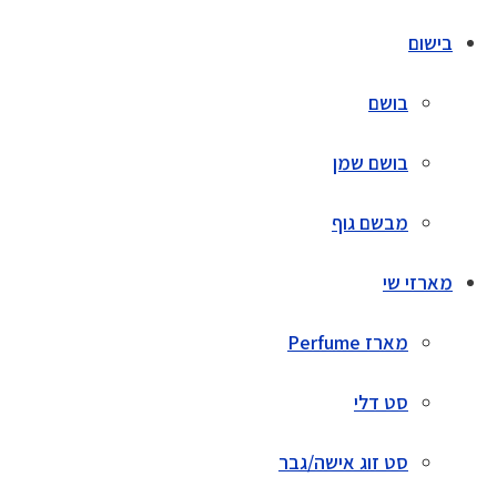
בישום
בושם
בושם שמן
מבשם גוף
מארזי שי
מארז Perfume
סט דלי
סט זוג אישה/גבר