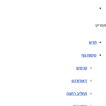
תפריט
חדש
טיפוח גוף
קרמים
דאודורנט
תחליב רחצה