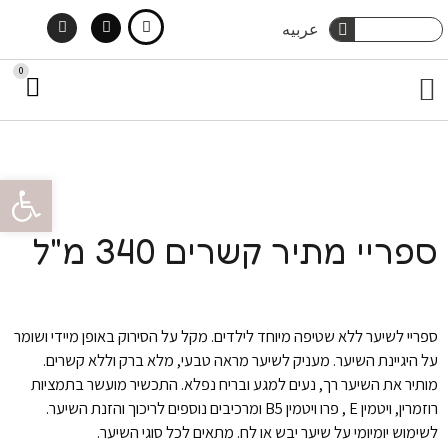
Instagram
Facebook
ילוג
חיפוש
عربيه
חיפוש
תוכן
0
עג
תפריט
קני
מארזי שי
טיפוח גוף
הסיפור שלנו
צור קשר
טיפוח שיער
פתח סרגל 
ספריי מתיר קשרים 340 מ"ל
ספריי לשיער ללא שטיפה מיוחד לילדים. מקל על הסירוק באופן מיידי ושומר
על היגיינת השיער. מעניק לשיער מראה טבעי, מלא ברק וללא קשרים.
מותיר את השיער רך, נעים למגע ובריח נפלא. התכשיר מועשר בתמציות
רוזמרין, ויטמין E , פרו ויטמין B5 ומרכיבים נוספים לריכוך והזנת השיער.
לשימוש יומיומי על שיער יבש או לח. מתאים לכל סוגי השיער.