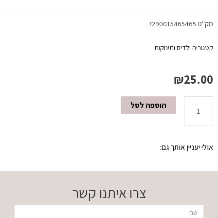
מק"ט
7290015465465
קטגוריה
ילדים ותינוקות
₪
25.00
הוספה לסל
כמות
של
אולי יעניין אותך גם:
ספריי
מתיר
צרו איתנו קשר
קשרים
שם