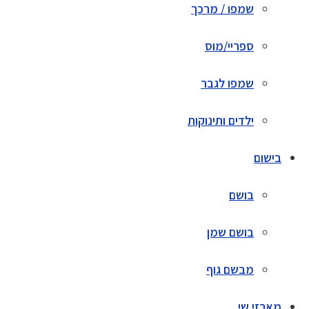
שמפו / מרכך
ספריי/מוס
שמפו לגבר
ילדים ותינוקות
בישום
בושם
בושם שמן
מבשם גוף
מארזי שי