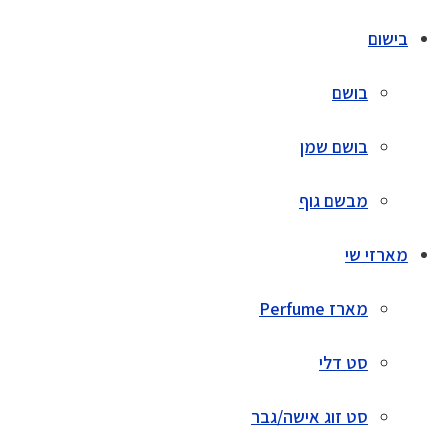
בישום
בושם
בושם שמן
מבשם גוף
מארזי שי
מארז Perfume
סט דלי
סט זוג אישה/גבר