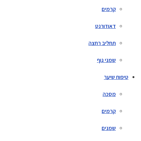
קרמים
דאודורנט
תחליב רחצה
שמני גוף
טיפוח שיער
מסכה
קרמים
שמנים