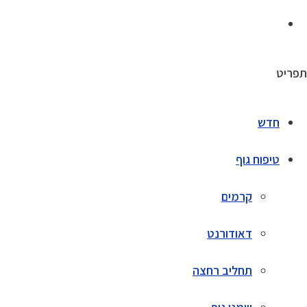
תפריט
חדש
טיפוח גוף
קרמים
דאודורנט
תחליב רחצה