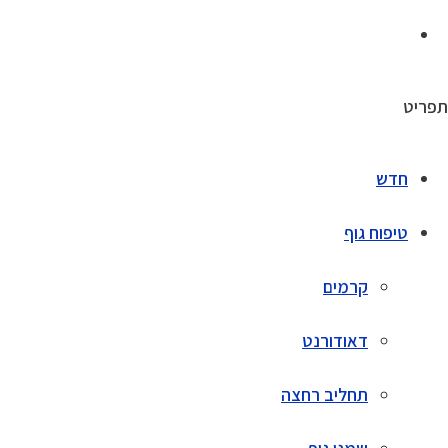
תפריט
חדש
טיפוח גוף
קרמים
דאודורנט
תחליב רחצה