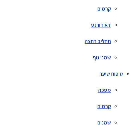
קרמים
דאודורנט
תחליב רחצה
שמני גוף
טיפוח שיער
מסכה
קרמים
שמנים