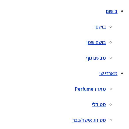
בישום
בושם
בושם שמן
מבשם גוף
מארזי שי
מארז Perfume
סט דלי
סט זוג אישה/גבר