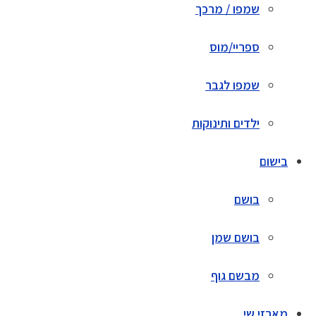
שמפו / מרכך
ספריי/מוס
שמפו לגבר
ילדים ותינוקות
בישום
בושם
בושם שמן
מבשם גוף
מארזי שי