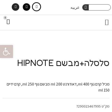
Instagram
Facebook
ילוג
חיפוש
عربيه
חיפוש
תוכן
0
עג
תפריט
קני
מארזי שי
טיפוח גוף
הסיפור שלנו
צור קשר
טיפוח שיער
פתח סרגל 
סלסלה+מבשם HIPNOTE
מכיל קרם גוף 400 ml,דאודורנט 200 ml מבשם גוף 250 ml, קרם ידיים
150 ml
מק"ט
7290015467995