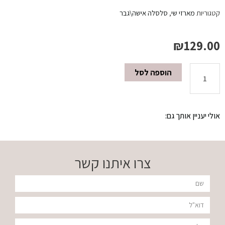
קטגוריות
מארזי שי
,
סלסלה אישה\גבר
₪
129.00
הוספה לסל
כמות
של
אולי יעניין אותך גם:
סלסלה+מבשם
HIPNOTE
צרו איתנו קשר
שם
דוא"ל