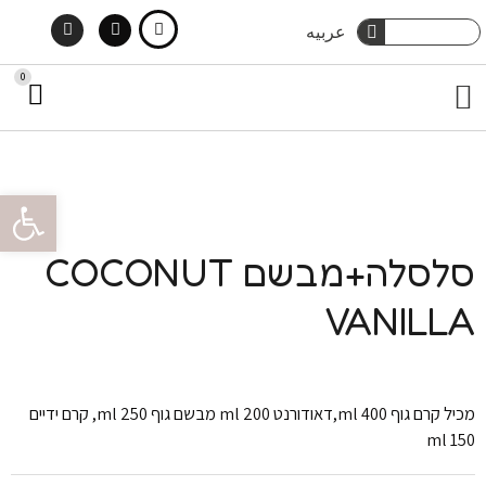
Instagram
Facebook
ילוג
חיפוש
عربيه
חיפוש
תוכן
0
עג
תפריט
קני
מארזי שי
טיפוח גוף
הסיפור שלנו
צור קשר
טיפוח שיער
פתח סרגל 
סלסלה+מבשם COCONUT
VANILLA
מכיל קרם גוף 400 ml,דאודורנט 200 ml מבשם גוף 250 ml, קרם ידיים
150 ml