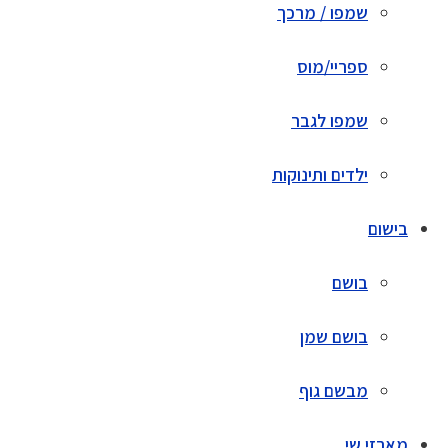
שמפו / מרכך
ספריי/מוס
שמפו לגבר
ילדים ותינוקות
בישום
בושם
בושם שמן
מבשם גוף
מארזי שי