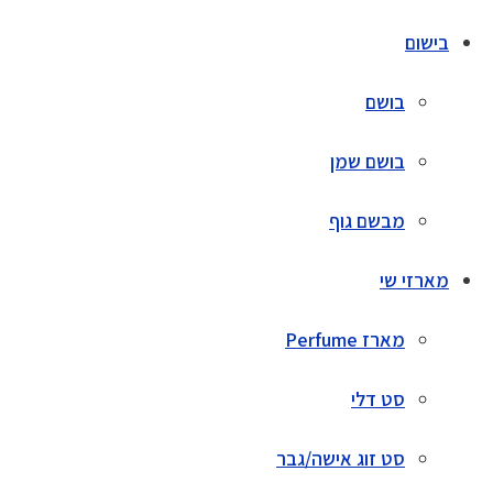
בישום
בושם
בושם שמן
מבשם גוף
מארזי שי
מארז Perfume
סט דלי
סט זוג אישה/גבר