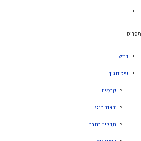
תפריט
חדש
טיפוח גוף
קרמים
דאודורנט
תחליב רחצה