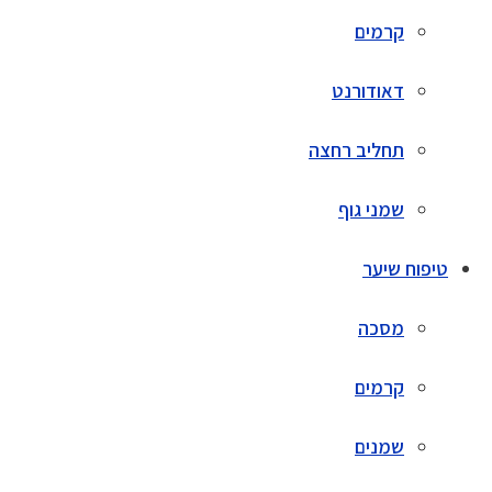
קרמים
דאודורנט
תחליב רחצה
שמני גוף
טיפוח שיער
מסכה
קרמים
שמנים