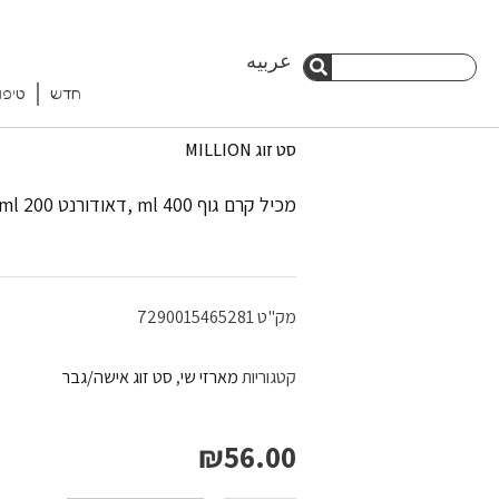
ילוג
عربيه
חיפוש
תוכן
חדש
טיפו
חיפוש
סט זוג MILLION
מכיל קרם גוף 400 ml ,דאודורנט 200 ml
מק"ט
7290015465281
קטגוריות
מארזי שי
,
סט זוג אישה/גבר
₪
56.00