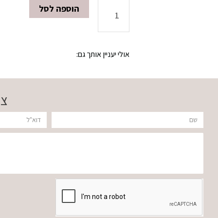
הוספה לסל
כמות
של
אולי יעניין אותך גם:
סט
זוג
צר
MILLION
שם
דוא"ל
הודעה