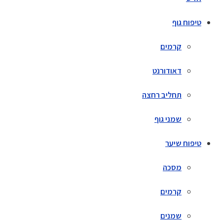
טיפוח גוף
קרמים
דאודורנט
תחליב רחצה
שמני גוף
טיפוח שיער
מסכה
קרמים
שמנים