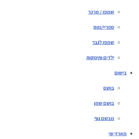
שמפו / מרכך
ספריי/מוס
שמפו לגבר
ילדים ותינוקות
בישום
בושם
בושם שמן
מבשם גוף
מארזי שי