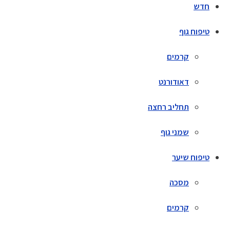
חדש
טיפוח גוף
קרמים
דאודורנט
תחליב רחצה
שמני גוף
טיפוח שיער
מסכה
קרמים