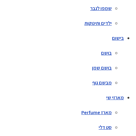
שמפו לגבר
ילדים ותינוקות
בישום
בושם
בושם שמן
מבשם גוף
מארזי שי
מארז Perfume
סט דלי