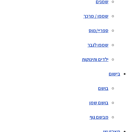
שמנים
שמפו / מרכך
ספריי/מוס
שמפו לגבר
ילדים ותינוקות
בישום
בושם
בושם שמן
מבשם גוף
מארזי שי