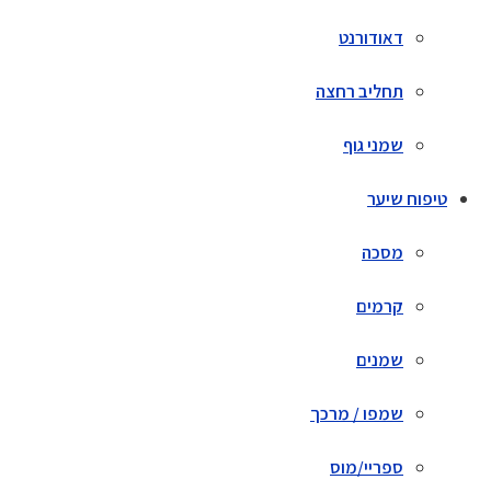
דאודורנט
תחליב רחצה
שמני גוף
טיפוח שיער
מסכה
קרמים
שמנים
שמפו / מרכך
ספריי/מוס