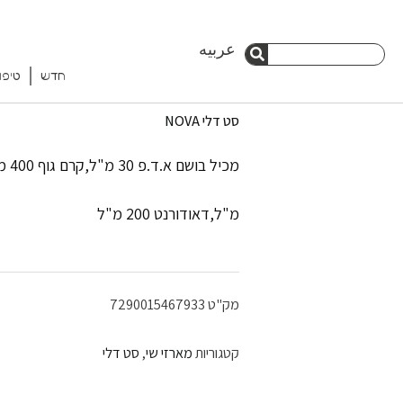
ילוג
عربيه
חיפוש
תוכן
חדש
טיפו
חיפוש
סט דלי NOVA
מ"ל,דאודורנט 200 מ"ל
מק"ט
7290015467933
קטגוריות
מארזי שי
,
סט דלי