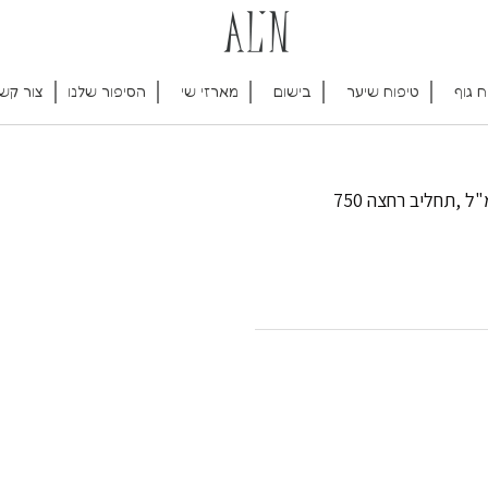
ח גוף
טיפוח שיער
בישום
מארזי שי
הסיפור שלנו
צור קש
מכיל בושם א.ד.פ 30 מ"ל,קרם גוף 400 מ"ל ,תחליב רחצה 750