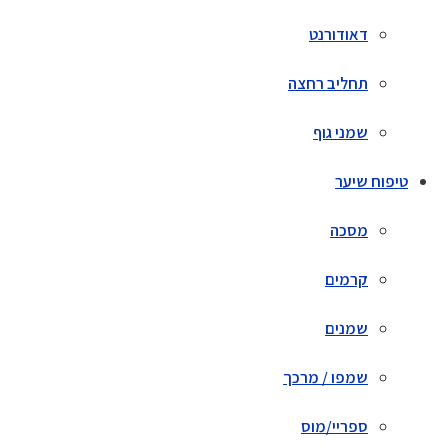
דאודורנט
תחליב רחצה
שמני גוף
טיפוח שיער
מסכה
קרמים
שמנים
שמפו / מרכך
ספריי/מוס