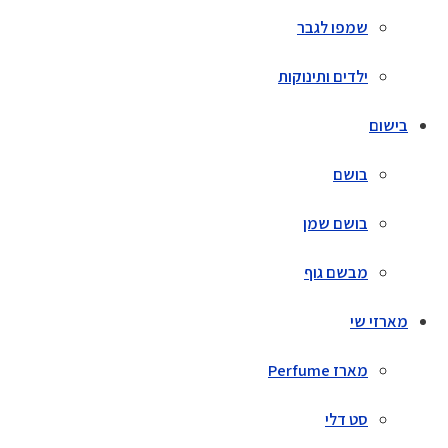
שמפו לגבר
ילדים ותינוקות
בישום
בושם
בושם שמן
מבשם גוף
מארזי שי
מארז Perfume
סט דלי