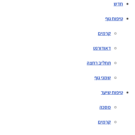
חדש
טיפוח גוף
קרמים
דאודורנט
תחליב רחצה
שמני גוף
טיפוח שיער
מסכה
קרמים