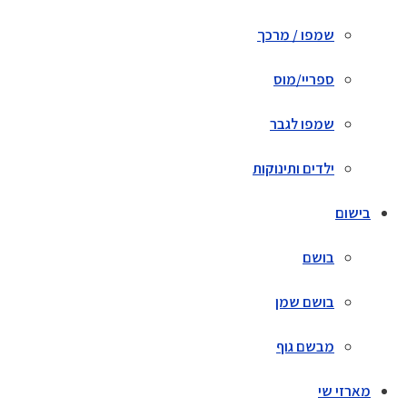
שמפו / מרכך
ספריי/מוס
שמפו לגבר
ילדים ותינוקות
בישום
בושם
בושם שמן
מבשם גוף
מארזי שי