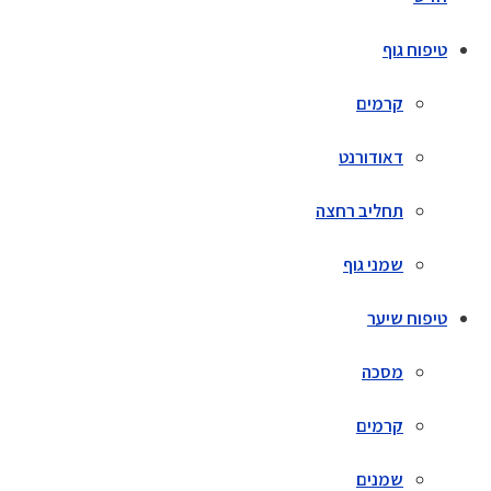
טיפוח גוף
קרמים
דאודורנט
תחליב רחצה
שמני גוף
טיפוח שיער
מסכה
קרמים
שמנים