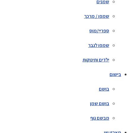
שמנים
שמפו / מרכך
ספריי/מוס
שמפו לגבר
ילדים ותינוקות
בישום
בושם
בושם שמן
מבשם גוף
מארזי שי