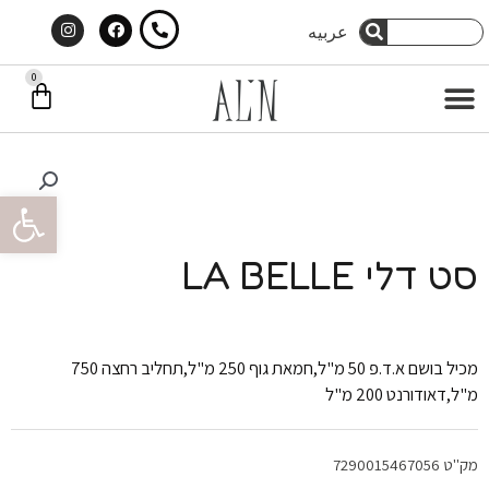
Instagram
Facebook
ילוג
חיפוש
عربيه
חיפוש
תוכן
0
עג
תפריט
קני
פתח סרגל 
סט דלי LA BELLE
מכיל בושם א.ד.פ 50 מ"ל,חמאת גוף 250 מ"ל,תחליב רחצה 750
מ"ל,דאודורנט 200 מ"ל
מק"ט
7290015467056