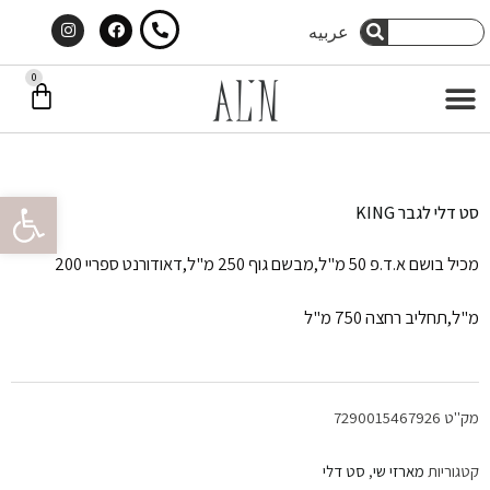
Instagram
Facebook
ילוג
חיפוש
عربيه
חיפוש
תוכן
0
עג
תפריט
קני
פתח סרגל 
סט דלי לגבר KING
מכיל בושם א.ד.פ 50 מ"ל,מבשם גוף 250 מ"ל,דאודורנט ספריי 200
מ"ל,תחליב רחצה 750 מ"ל
מק"ט
7290015467926
קטגוריות
מארזי שי
,
סט דלי