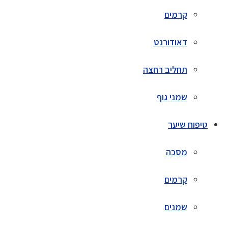
קרמים
דאודורנט
תחליב רחצה
שמני גוף
טיפוח שיער
מסכה
קרמים
שמנים