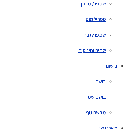
שמפו / מרכך
ספריי/מוס
שמפו לגבר
ילדים ותינוקות
בישום
בושם
בושם שמן
מבשם גוף
מארזי שי