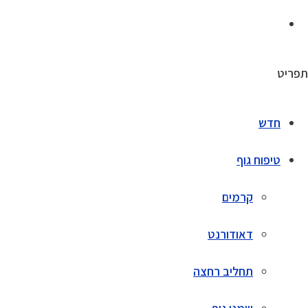
תפריט
חדש
טיפוח גוף
קרמים
דאודורנט
תחליב רחצה