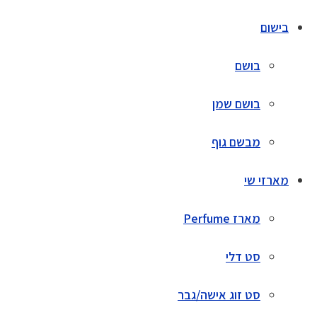
בישום
בושם
בושם שמן
מבשם גוף
מארזי שי
מארז Perfume
סט דלי
סט זוג אישה/גבר