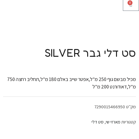
0
עגלת
קניות
סט דלי גבר SILVER
מכיל מבשם גוף 250 מ"ל,אפטר שייב באלם 180 מ"ל,תחליב רחצה 750
מ"ל,דאודורנט 200 מ"ל
מק"ט
7290015466950
קטגוריות
מארזי שי
,
סט דלי