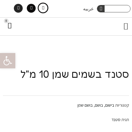
Instagram
Facebook
ילוג
חיפוש
عربيه
חיפוש
תוכן
0
עג
תפריט
קני
מארזי שי
טיפוח גוף
הסיפור שלנו
צור קשר
טיפוח שיער
פתח סרגל 
סטנד בשמים שמן 10 מ"ל
קטגוריות
בישום
,
בושם
,
בושם שמן
תגית
סטנד