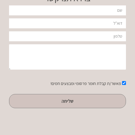
אגוזי
שם
ברזיל
דוא"ל
ללא
טלפון
מלח
הודעה
1
ליטר
אישור
מאשר/ת קבלת חומר פרסומי ומבצעים חמים!
שליחה