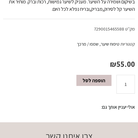
בשיקום ושמירה על השיער. מעניק לשיער גמישות, רכות וברק. מותיר את
השיער קל לסירוק,מבריק,ובריח נפלא לכל היום.
מק"ט
7290015465588
קטגוריות
טיפוח שיער
,
שמפו / מרכך
₪
55.00
הוספה לסל
כמות
של
אולי יעניין אותך גם:
מרכך
שמן
צרו איתנו קשר