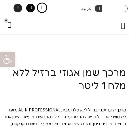
Instagram
Facebook
ילוג
חיפוש
عربيه
חיפוש
תוכן
0
עג
תפריט
קני
מארזי שי
טיפוח גוף
הסיפור שלנו
צור קשר
טיפוח שיער
פתח סרגל 
מרכך שמן אגוזי ברזיל ללא
מלח 1 ליטר
מרכך שיער אגוזי ברזיל ללא מלח מבית ALIN PROFESSIONAL מיועד
לשימוש לאחר כל חפיפה מבוסס על פורמולה מקצועית. מועשר בשמן אגוזי
ברזיל ובמרכיבי ריכוך והזנה. שמן אגוזי ברזיל מסייע לבריאות הקרקפת,