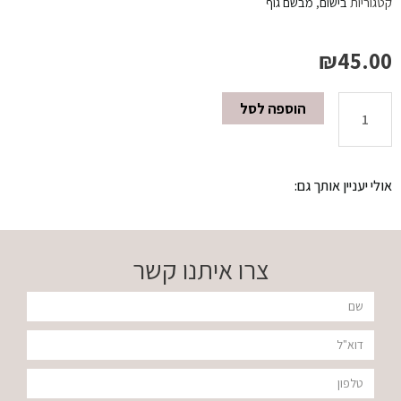
קטגוריות
בישום
,
מבשם גוף
₪
45.00
הוספה לסל
כמות
של
אולי יעניין אותך גם:
מבשם
גוף
צרו איתנו קשר
250
שם
מ"ל
דוא"ל
NOVA
טלפון