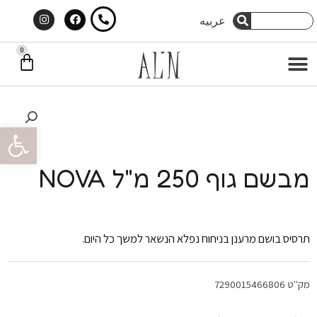
Instagram
Facebook
ילוג
חיפוש
عربيه
חיפוש
תוכן
0
עג
תפריט
קני
פתח סרגל 
מבשם גוף 250 מ"ל NOVA
תרסיס בושם מרענן בניחוח נפלא הנשאר למשך כל היום.
מק"ט
7290015466806