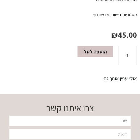
קטגוריות
בישום
,
מבשם גוף
₪
45.00
הוספה לסל
כמות
של
אולי יעניין אותך גם:
מבשם
גוף
צרו איתנו קשר
250
שם
מ"ל
דוא"ל