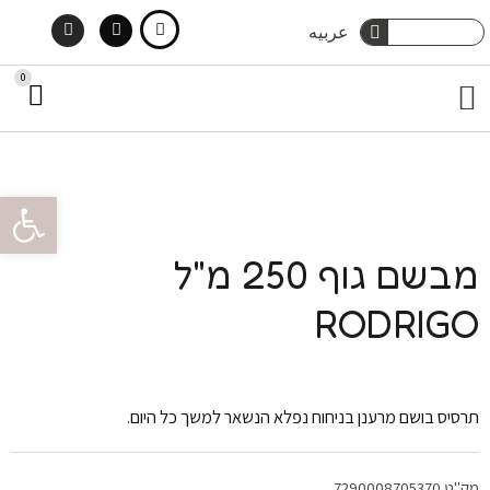
Instagram
Facebook
ילוג
חיפוש
عربيه
חיפוש
תוכן
0
עג
תפריט
קני
מארזי שי
טיפוח גוף
הסיפור שלנו
צור קשר
טיפוח שיער
פתח סרגל 
מבשם גוף 250 מ"ל
RODRIGO
תרסיס בושם מרענן בניחוח נפלא הנשאר למשך כל היום.
מק"ט
7290008705370