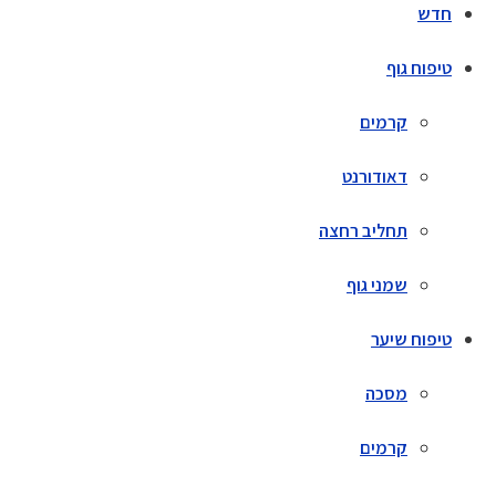
חדש
טיפוח גוף
קרמים
דאודורנט
תחליב רחצה
שמני גוף
טיפוח שיער
מסכה
קרמים