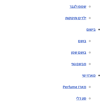
שמפו לגבר
ילדים ותינוקות
בישום
בושם
בושם שמן
מבשם גוף
מארזי שי
מארז Perfume
סט דלי