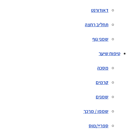
דאודורנט
תחליב רחצה
שמני גוף
טיפוח שיער
מסכה
קרמים
שמנים
שמפו / מרכך
ספריי/מוס