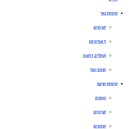
טיפוח גוף
קרמים
דאודורנט
תחליב רחצה
שמני גוף
טיפוח שיער
מסכה
קרמים
שמנים