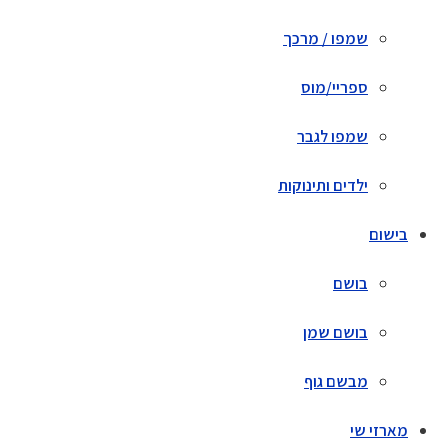
שמפו / מרכך
ספריי/מוס
שמפו לגבר
ילדים ותינוקות
בישום
בושם
בושם שמן
מבשם גוף
מארזי שי