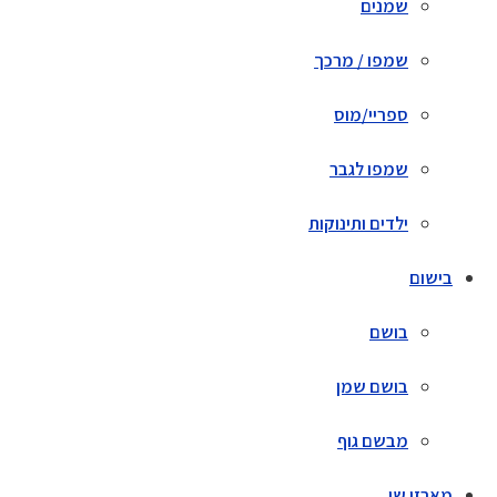
שמנים
שמפו / מרכך
ספריי/מוס
שמפו לגבר
ילדים ותינוקות
בישום
בושם
בושם שמן
מבשם גוף
מארזי שי