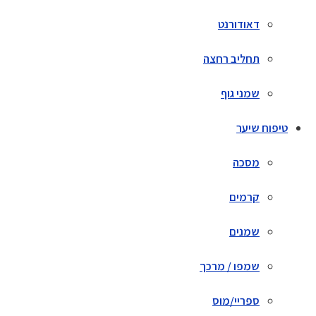
דאודורנט
תחליב רחצה
שמני גוף
טיפוח שיער
מסכה
קרמים
שמנים
שמפו / מרכך
ספריי/מוס