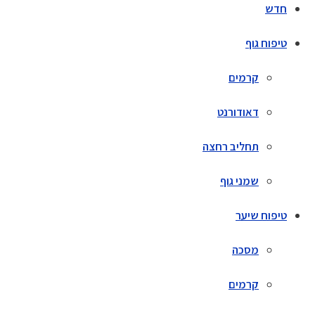
חדש
טיפוח גוף
קרמים
דאודורנט
תחליב רחצה
שמני גוף
טיפוח שיער
מסכה
קרמים