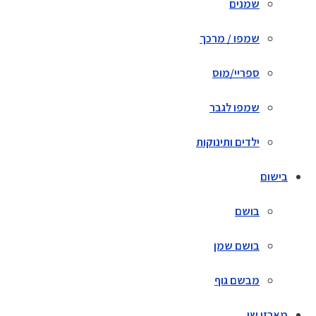
שמנים
שמפו / מרכך
ספריי/מוס
שמפו לגבר
ילדים ותינוקות
בישום
בושם
בושם שמן
מבשם גוף
מארזי שי