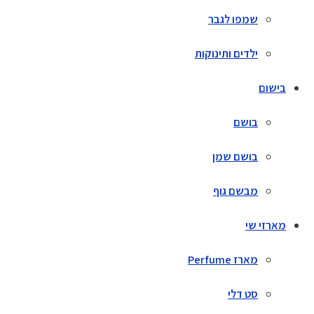
שמפו לגבר
ילדים ותינוקות
בישום
בושם
בושם שמן
מבשם גוף
מארזי שי
מארז Perfume
סט דלי