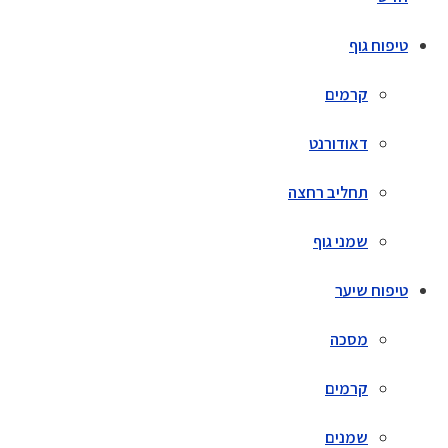
טיפוח גוף
קרמים
דאודורנט
תחליב רחצה
שמני גוף
טיפוח שיער
מסכה
קרמים
שמנים