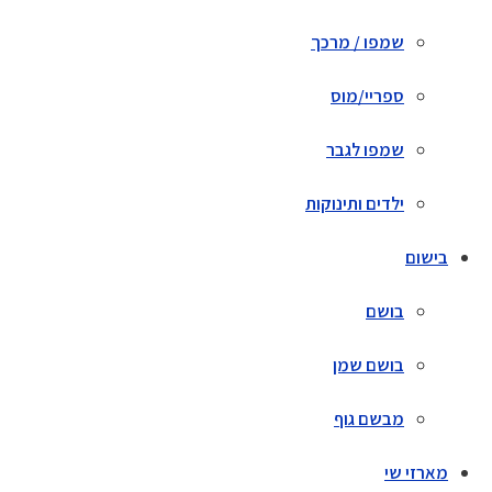
שמפו / מרכך
ספריי/מוס
שמפו לגבר
ילדים ותינוקות
בישום
בושם
בושם שמן
מבשם גוף
מארזי שי