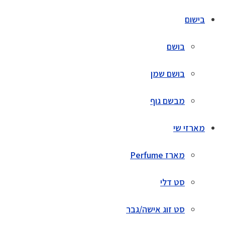
בישום
בושם
בושם שמן
מבשם גוף
מארזי שי
מארז Perfume
סט דלי
סט זוג אישה/גבר