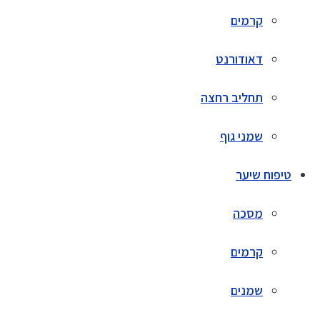
קרמים
דאודורנט
תחליב רחצה
שמני גוף
טיפוח שיער
מסכה
קרמים
שמנים