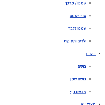
שמפו / מרכך
ספריי/מוס
שמפו לגבר
ילדים ותינוקות
בישום
בושם
בושם שמן
מבשם גוף
מארזי שי