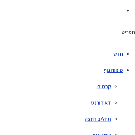
תפריט
חדש
טיפוח גוף
קרמים
דאודורנט
תחליב רחצה