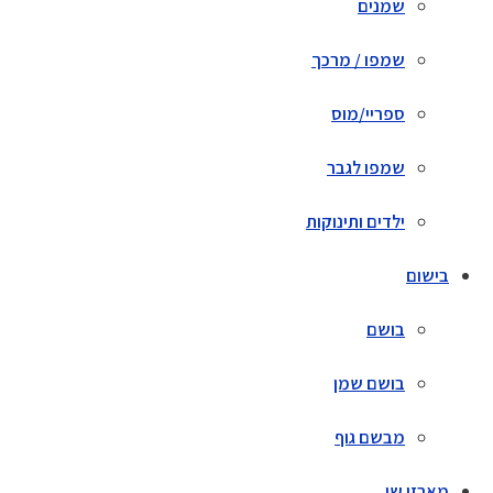
שמנים
שמפו / מרכך
ספריי/מוס
שמפו לגבר
ילדים ותינוקות
בישום
בושם
בושם שמן
מבשם גוף
מארזי שי