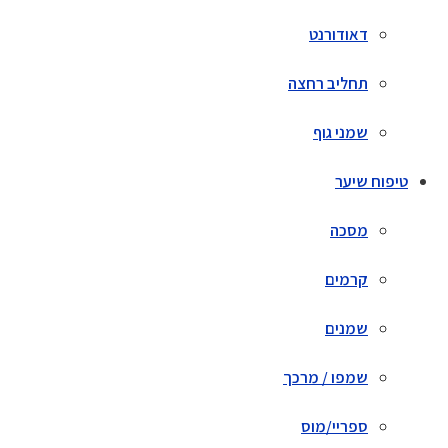
דאודורנט
תחליב רחצה
שמני גוף
טיפוח שיער
מסכה
קרמים
שמנים
שמפו / מרכך
ספריי/מוס