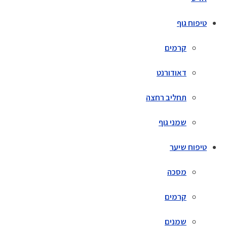
טיפוח גוף
קרמים
דאודורנט
תחליב רחצה
שמני גוף
טיפוח שיער
מסכה
קרמים
שמנים