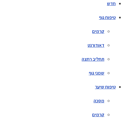
חדש
טיפוח גוף
קרמים
דאודורנט
תחליב רחצה
שמני גוף
טיפוח שיער
מסכה
קרמים