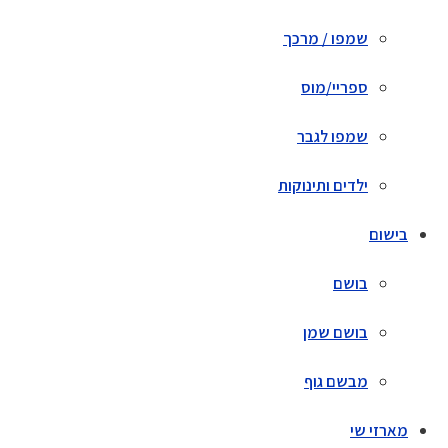
שמפו / מרכך
ספריי/מוס
שמפו לגבר
ילדים ותינוקות
בישום
בושם
בושם שמן
מבשם גוף
מארזי שי