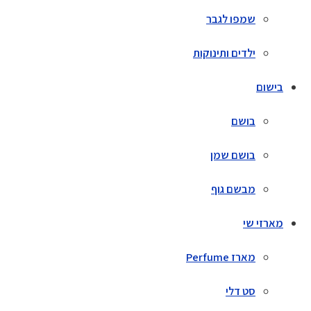
שמפו לגבר
ילדים ותינוקות
בישום
בושם
בושם שמן
מבשם גוף
מארזי שי
מארז Perfume
סט דלי