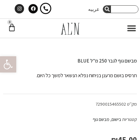
Instagram
Facebook
ילוג
חיפוש
عربيه
חיפוש
תוכן
0
עג
תפריט
קני
פתח סרגל 
מבשם גוף לגבר 250 מ"ל BLUE
תרסיס בושם מרענן בניחוח נפלא הנשאר למשך כל היום.
מק"ט
7290015465502
קטגוריות
בישום
,
מבשם גוף
₪
45.00