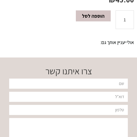
הוספה לסל
כמות
של
אולי יעניין אותך גם:
מבשם
גוף
צרו איתנו קשר
לגבר
שם
250
דוא"ל
מ"ל
טלפון
BLUE
הודעה