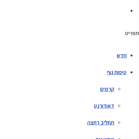
תפריט
חדש
טיפוח גוף
קרמים
דאודורנט
תחליב רחצה