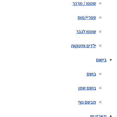
שמפו / מרכך
ספריי/מוס
שמפו לגבר
ילדים ותינוקות
בישום
בושם
בושם שמן
מבשם גוף
מארזי שי