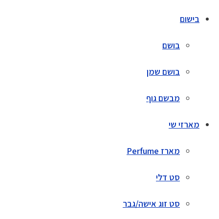
בישום
בושם
בושם שמן
מבשם גוף
מארזי שי
מארז Perfume
סט דלי
סט זוג אישה/גבר