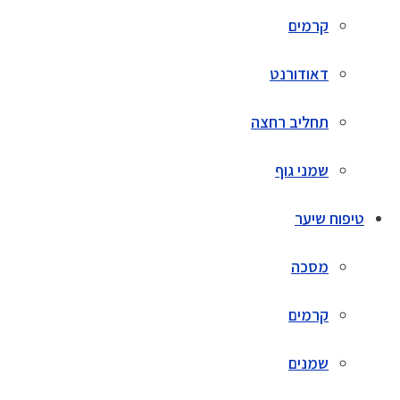
קרמים
דאודורנט
תחליב רחצה
שמני גוף
טיפוח שיער
מסכה
קרמים
שמנים