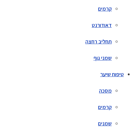
קרמים
דאודורנט
תחליב רחצה
שמני גוף
טיפוח שיער
מסכה
קרמים
שמנים