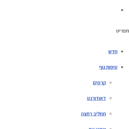
תפריט
חדש
טיפוח גוף
קרמים
דאודורנט
תחליב רחצה