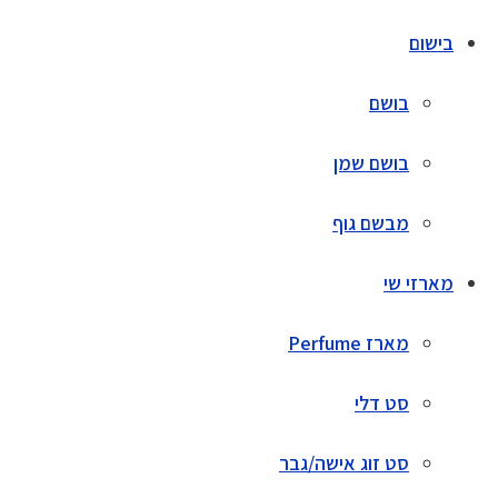
בישום
בושם
בושם שמן
מבשם גוף
מארזי שי
מארז Perfume
סט דלי
סט זוג אישה/גבר