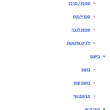
שמפו / מרכך
ספריי/מוס
שמפו לגבר
ילדים ותינוקות
בישום
בושם
בושם שמן
מבשם גוף
מארזי שי