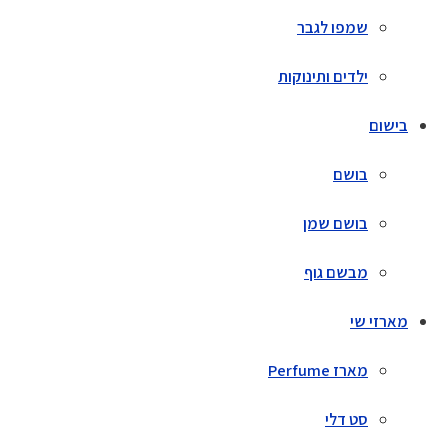
שמפו לגבר
ילדים ותינוקות
בישום
בושם
בושם שמן
מבשם גוף
מארזי שי
מארז Perfume
סט דלי