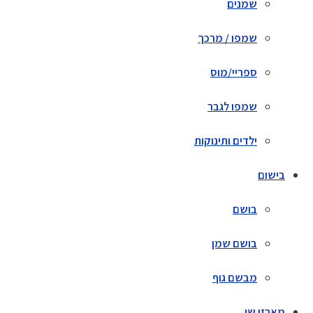
שמנים
שמפו / מרכך
ספריי/מוס
שמפו לגבר
ילדים ותינוקות
בישום
בושם
בושם שמן
מבשם גוף
מארזי שי