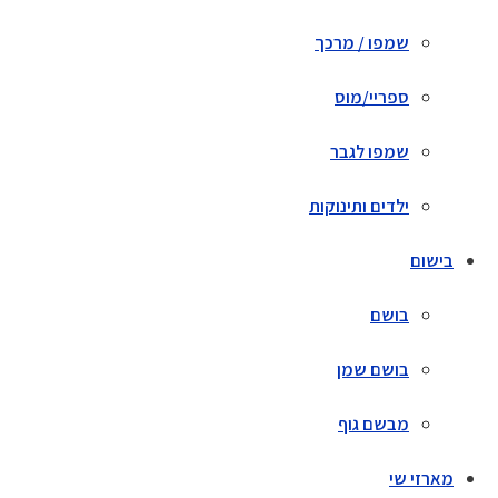
שמפו / מרכך
ספריי/מוס
שמפו לגבר
ילדים ותינוקות
בישום
בושם
בושם שמן
מבשם גוף
מארזי שי