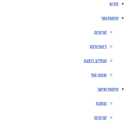
חדש
טיפוח גוף
קרמים
דאודורנט
תחליב רחצה
שמני גוף
טיפוח שיער
מסכה
קרמים