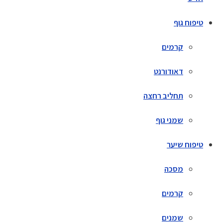
טיפוח גוף
קרמים
דאודורנט
תחליב רחצה
שמני גוף
טיפוח שיער
מסכה
קרמים
שמנים