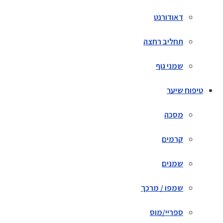
דאודורנט
תחליב רחצה
שמני גוף
טיפוח שיער
מסכה
קרמים
שמנים
שמפו / מרכך
ספריי/מוס