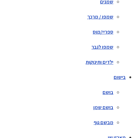
שמנים
שמפו / מרכך
ספריי/מוס
שמפו לגבר
ילדים ותינוקות
בישום
בושם
בושם שמן
מבשם גוף
מארזי שי