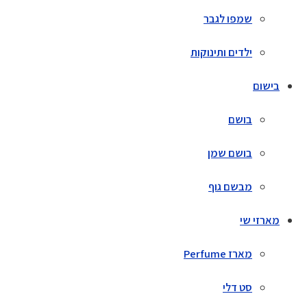
שמפו לגבר
ילדים ותינוקות
בישום
בושם
בושם שמן
מבשם גוף
מארזי שי
מארז Perfume
סט דלי