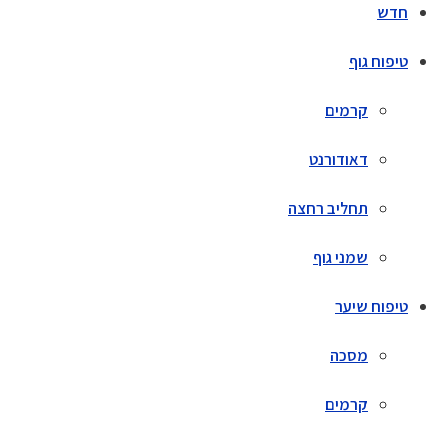
חדש
טיפוח גוף
קרמים
דאודורנט
תחליב רחצה
שמני גוף
טיפוח שיער
מסכה
קרמים