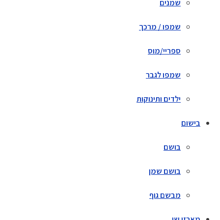
שמנים
שמפו / מרכך
ספריי/מוס
שמפו לגבר
ילדים ותינוקות
בישום
בושם
בושם שמן
מבשם גוף
מארזי שי