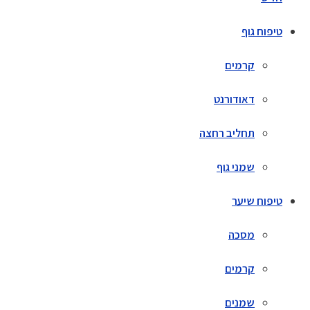
טיפוח גוף
קרמים
דאודורנט
תחליב רחצה
שמני גוף
טיפוח שיער
מסכה
קרמים
שמנים