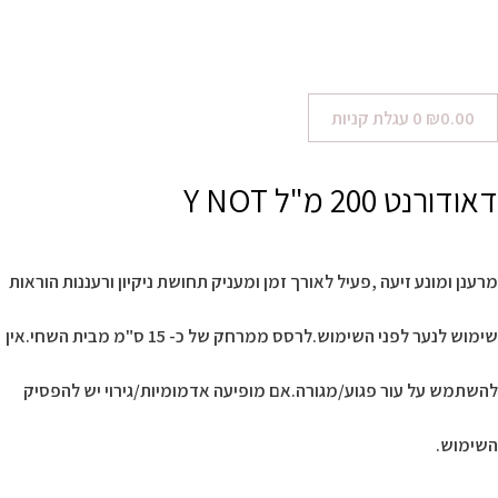
0.00
₪
0
עגלת קניות
דאודורנט 200 מ"ל Y NOT
מרענן ומונע זיעה ,פעיל לאורך זמן ומעניק תחושת ניקיון ורעננות הוראות
שימוש לנער לפני השימוש.לרסס ממרחק של כ- 15 ס"מ מבית השחי.אין
להשתמש על עור פגוע/מגורה.אם מופיעה אדמומיות/גירוי יש להפסיק
השימוש.