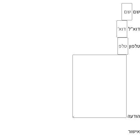
שם
דוא"ל
טלפון
הודעה
אישור