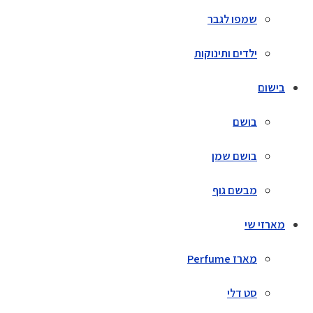
שמפו לגבר
ילדים ותינוקות
בישום
בושם
בושם שמן
מבשם גוף
מארזי שי
מארז Perfume
סט דלי