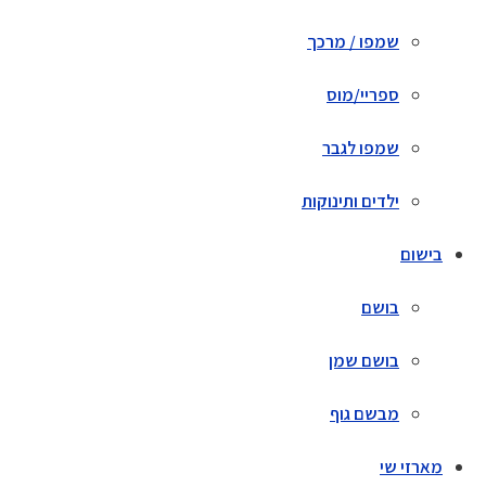
שמפו / מרכך
ספריי/מוס
שמפו לגבר
ילדים ותינוקות
בישום
בושם
בושם שמן
מבשם גוף
מארזי שי