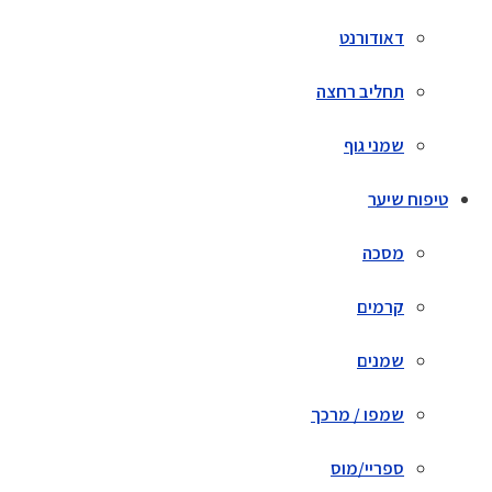
דאודורנט
תחליב רחצה
שמני גוף
טיפוח שיער
מסכה
קרמים
שמנים
שמפו / מרכך
ספריי/מוס