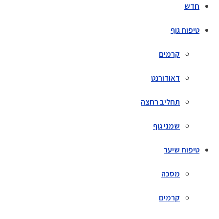
חדש
טיפוח גוף
קרמים
דאודורנט
תחליב רחצה
שמני גוף
טיפוח שיער
מסכה
קרמים