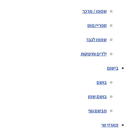
שמפו / מרכך
ספריי/מוס
שמפו לגבר
ילדים ותינוקות
בישום
בושם
בושם שמן
מבשם גוף
מארזי שי