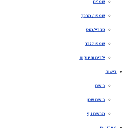
שמנים
שמפו / מרכך
ספריי/מוס
שמפו לגבר
ילדים ותינוקות
בישום
בושם
בושם שמן
מבשם גוף
מארזי שי