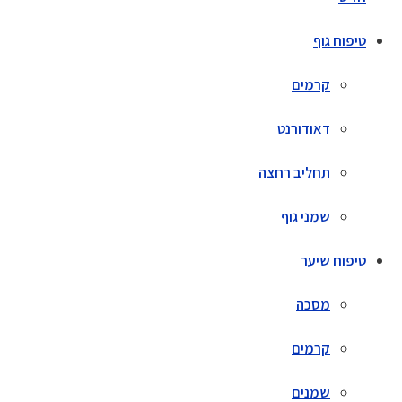
טיפוח גוף
קרמים
דאודורנט
תחליב רחצה
שמני גוף
טיפוח שיער
מסכה
קרמים
שמנים