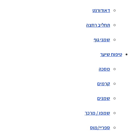
דאודורנט
תחליב רחצה
שמני גוף
טיפוח שיער
מסכה
קרמים
שמנים
שמפו / מרכך
ספריי/מוס