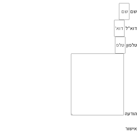
שם
דוא"ל
טלפון
הודעה
אישור