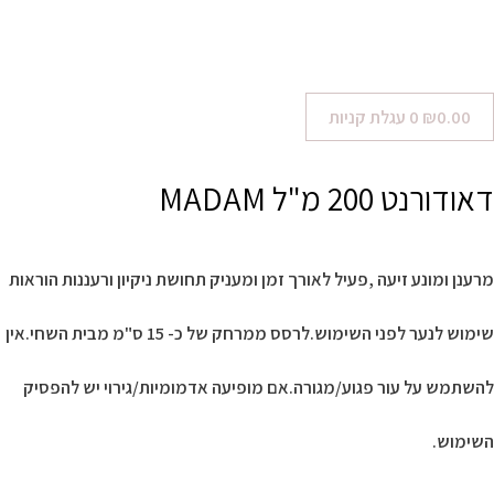
0.00
₪
0
עגלת קניות
דאודורנט 200 מ"ל MADAM
מרענן ומונע זיעה ,פעיל לאורך זמן ומעניק תחושת ניקיון ורעננות הוראות
שימוש לנער לפני השימוש.לרסס ממרחק של כ- 15 ס"מ מבית השחי.אין
להשתמש על עור פגוע/מגורה.אם מופיעה אדמומיות/גירוי יש להפסיק
השימוש.