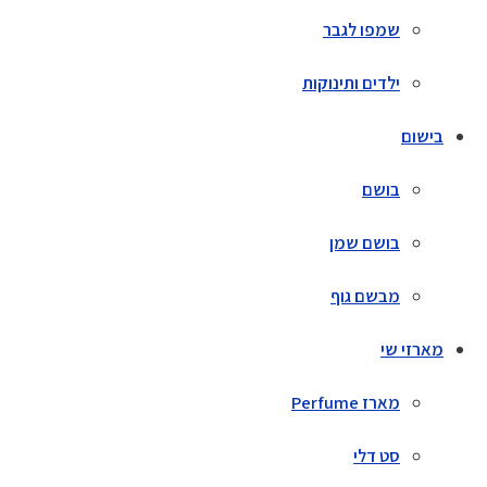
שמפו לגבר
ילדים ותינוקות
בישום
בושם
בושם שמן
מבשם גוף
מארזי שי
מארז Perfume
סט דלי