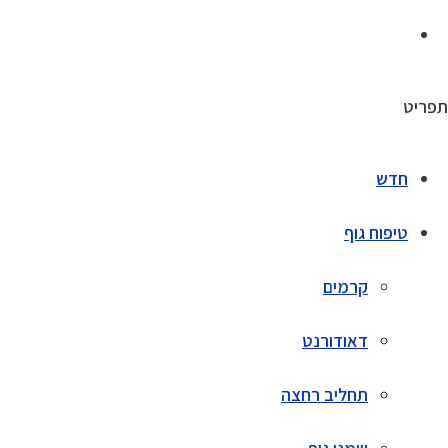
תפריט
חדש
טיפוח גוף
קרמים
דאודורנט
תחליב רחצה