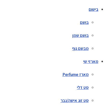
בישום
בושם
בושם שמן
מבשם גוף
מארזי שי
מארז Perfume
סט דלי
סט זוג אישה/גבר