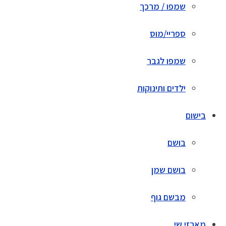
שמפו / מרכך
ספריי/מוס
שמפו לגבר
ילדים ותינוקות
בישום
בושם
בושם שמן
מבשם גוף
מארזי שי