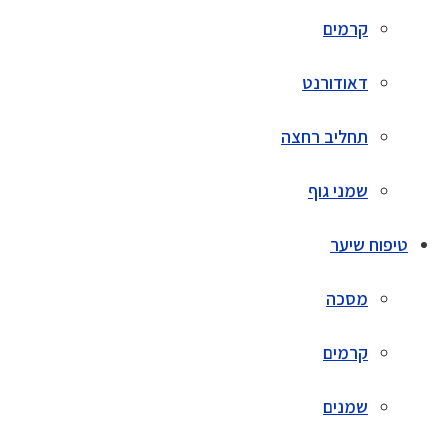
קרמים
דאודורנט
תחליב רחצה
שמני גוף
טיפוח שיער
מסכה
קרמים
שמנים