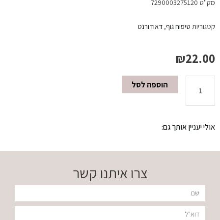
מק"ט
7290003275120
קטגוריות
טיפוח גוף
,
דאודורנט
₪
22.00
הוספה לסל
כמות
של
אולי יעניין אותך גם:
דאודורנט
200
צרו איתנו קשר
מ"ל
שם
ALIN
דוא"ל