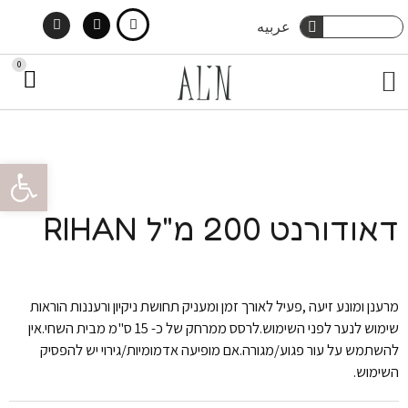
Instagram
Facebook
ילוג
חיפוש
عربيه
חיפוש
תוכן
0
עג
תפריט
קני
מארזי שי
טיפוח גוף
הסיפור שלנו
צור קשר
טיפוח שיער
פתח סרגל 
דאודורנט 200 מ"ל RIHAN
מרענן ומונע זיעה ,פעיל לאורך זמן ומעניק תחושת ניקיון ורעננות הוראות
שימוש לנער לפני השימוש.לרסס ממרחק של כ- 15 ס"מ מבית השחי.אין
להשתמש על עור פגוע/מגורה.אם מופיעה אדמומיות/גירוי יש להפסיק
השימוש.