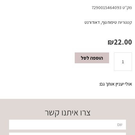
מק"ט
7290015464093
קטגוריות
טיפוח גוף
,
דאודורנט
₪
22.00
הוספה לסל
כמות
של
אולי יעניין אותך גם:
דאודורנט
200
צרו איתנו קשר
מ"ל
שם
RIHAN