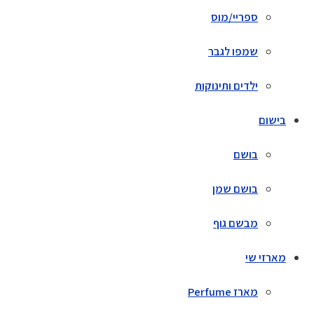
ספריי/מוס
שמפו לגבר
ילדים ותינוקות
בישום
בושם
בושם שמן
מבשם גוף
מארזי שי
מארז Perfume