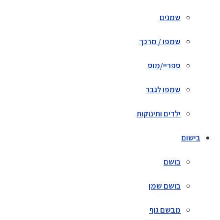
שמנים
שמפו / מרכך
ספריי/מוס
שמפו לגבר
ילדים ותינוקות
בישום
בושם
בושם שמן
מבשם גוף