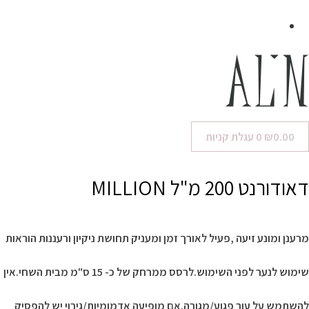
0.00
₪
0
עגלת קניות
דאודורנט 200 מ"ל MILLION
מרענן ומונע זיעה ,פעיל לאורך זמן ומעניק תחושת ניקיון ורעננות הוראות
שימוש לנער לפני השימוש.לרסס ממרחק של כ- 15 ס"מ מבית השחי.אין
להשתמש על עור פגוע/מגורה.אם מופיעה אדמומיות/גירוי יש להפסיק