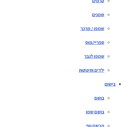
קרמים
שמנים
שמפו / מרכך
ספריי/מוס
שמפו לגבר
ילדים ותינוקות
בישום
בושם
בושם שמן
מבשם גוף