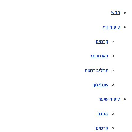
חדש
טיפוח גוף
קרמים
דאודורנט
תחליב רחצה
שמני גוף
טיפוח שיער
מסכה
קרמים