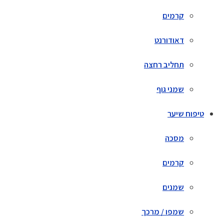
קרמים
דאודורנט
תחליב רחצה
שמני גוף
טיפוח שיער
מסכה
קרמים
שמנים
שמפו / מרכך