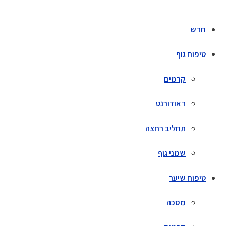
חדש
טיפוח גוף
קרמים
דאודורנט
תחליב רחצה
שמני גוף
טיפוח שיער
מסכה