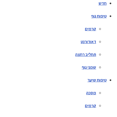
חדש
טיפוח גוף
קרמים
דאודורנט
תחליב רחצה
שמני גוף
טיפוח שיער
מסכה
קרמים