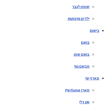
שמפו לגבר
ילדים ותינוקות
בישום
בושם
בושם שמן
מבשם גוף
מארזי שי
מארז Perfume
סט דלי