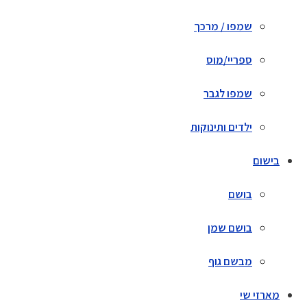
שמפו / מרכך
ספריי/מוס
שמפו לגבר
ילדים ותינוקות
בישום
בושם
בושם שמן
מבשם גוף
מארזי שי