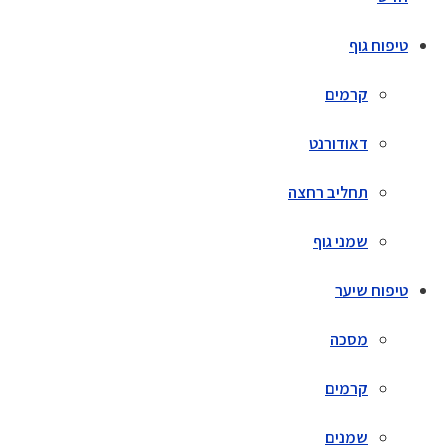
טיפוח גוף
קרמים
דאודורנט
תחליב רחצה
שמני גוף
טיפוח שיער
מסכה
קרמים
שמנים