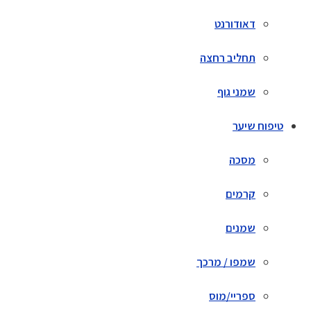
דאודורנט
תחליב רחצה
שמני גוף
טיפוח שיער
מסכה
קרמים
שמנים
שמפו / מרכך
ספריי/מוס