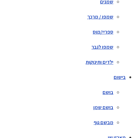
שמנים
שמפו / מרכך
ספריי/מוס
שמפו לגבר
ילדים ותינוקות
בישום
בושם
בושם שמן
מבשם גוף
מארזי שי