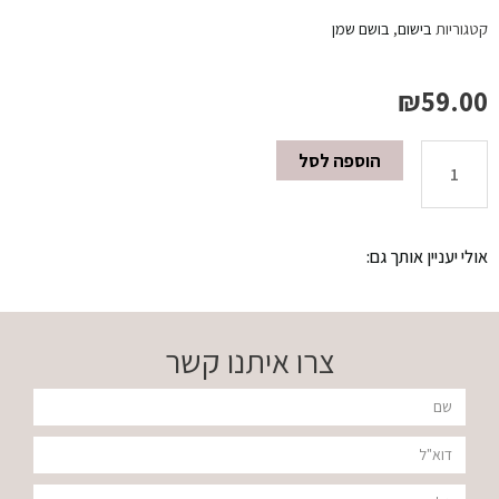
קטגוריות
בישום
,
בושם שמן
₪
59.00
הוספה לסל
כמות
של
אולי יעניין אותך גם:
בושם
שמן
צרו איתנו קשר
30
שם
מ"ל
דוא"ל
RODRIGO