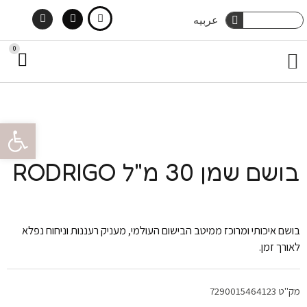
Instagram
Facebook
ילוג
חיפוש
عربيه
חיפוש
תוכן
0
עג
תפריט
קני
מארזי שי
טיפוח גוף
הסיפור שלנו
צור קשר
טיפוח שיער
פתח סרגל 
בושם שמן 30 מ"ל RODRIGO
בושם איכותי ומרוכז ממיטב הבישום העולמי, מעניק רעננות וניחוח נפלא
לאורך זמן.
מק"ט
7290015464123