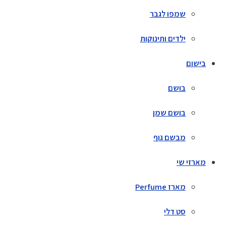
שמפו לגבר
ילדים ותינוקות
בישום
בושם
בושם שמן
מבשם גוף
מארזי שי
מארז Perfume
סט דלי