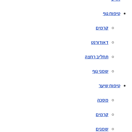
טיפוח גוף
קרמים
דאודורנט
תחליב רחצה
שמני גוף
טיפוח שיער
מסכה
קרמים
שמנים