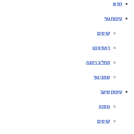
חדש
טיפוח גוף
קרמים
דאודורנט
תחליב רחצה
שמני גוף
טיפוח שיער
מסכה
קרמים