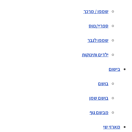
שמפו / מרכך
ספריי/מוס
שמפו לגבר
ילדים ותינוקות
בישום
בושם
בושם שמן
מבשם גוף
מארזי שי