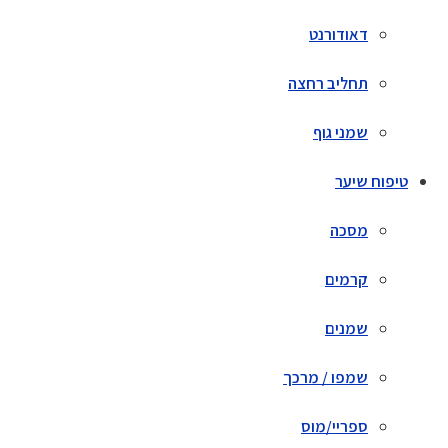
דאודורנט
תחליב רחצה
שמני גוף
טיפוח שיער
מסכה
קרמים
שמנים
שמפו / מרכך
ספריי/מוס