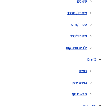
שמנים
שמפו / מרכך
ספריי/מוס
שמפו לגבר
ילדים ותינוקות
בישום
בושם
בושם שמן
מבשם גוף
מארזי שי