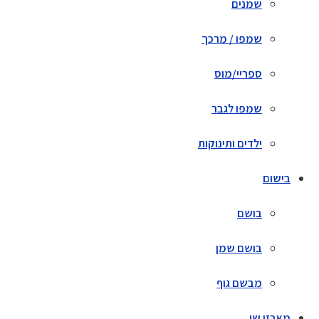
שמנים
שמפו / מרכך
ספריי/מוס
שמפו לגבר
ילדים ותינוקות
בישום
בושם
בושם שמן
מבשם גוף
מארזי שי