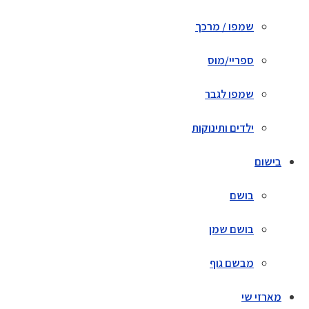
שמפו / מרכך
ספריי/מוס
שמפו לגבר
ילדים ותינוקות
בישום
בושם
בושם שמן
מבשם גוף
מארזי שי