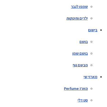
שמפו לגבר
ילדים ותינוקות
בישום
בושם
בושם שמן
מבשם גוף
מארזי שי
מארז Perfume
סט דלי