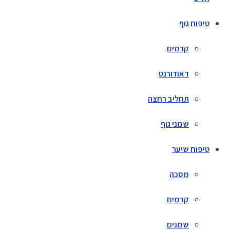
טיפוח גוף
קרמים
דאודורנט
תחליב רחצה
שמני גוף
טיפוח שיער
מסכה
קרמים
שמנים