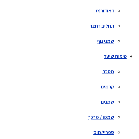
דאודורנט
תחליב רחצה
שמני גוף
טיפוח שיער
מסכה
קרמים
שמנים
שמפו / מרכך
ספריי/מוס