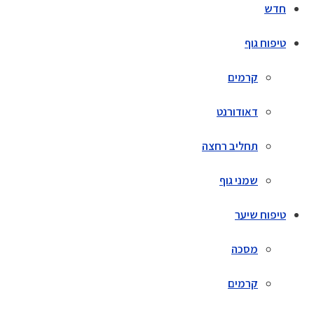
חדש
טיפוח גוף
קרמים
דאודורנט
תחליב רחצה
שמני גוף
טיפוח שיער
מסכה
קרמים