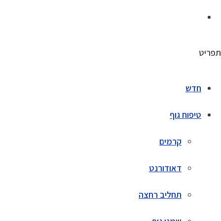
תפריט
חדש
טיפוח גוף
קרמים
דאודורנט
תחליב רחצה