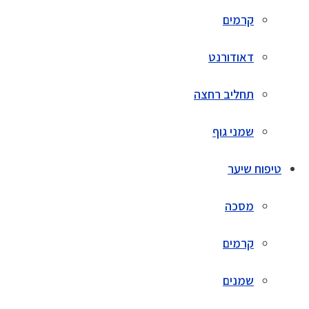
קרמים
דאודורנט
תחליב רחצה
שמני גוף
טיפוח שיער
מסכה
קרמים
שמנים