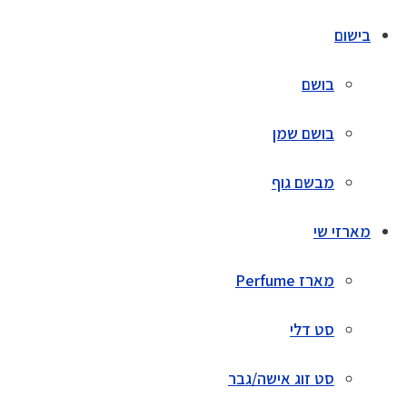
בישום
בושם
בושם שמן
מבשם גוף
מארזי שי
מארז Perfume
סט דלי
סט זוג אישה/גבר