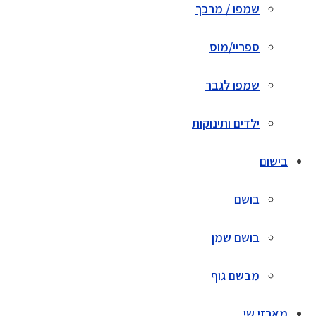
שמפו / מרכך
ספריי/מוס
שמפו לגבר
ילדים ותינוקות
בישום
בושם
בושם שמן
מבשם גוף
מארזי שי