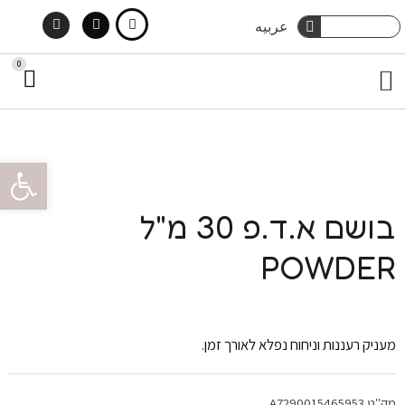
Instagram
Facebook
ילוג
חיפוש
عربيه
חיפוש
תוכן
0
עג
תפריט
קני
מארזי שי
טיפוח גוף
הסיפור שלנו
צור קשר
טיפוח שיער
פתח סרגל 
בושם א.ד.פ 30 מ"ל
POWDER
מעניק רעננות וניחוח נפלא לאורך זמן.
מק"ט
A7290015465953