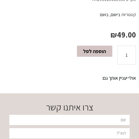
קטגוריות
בישום
,
בושם
₪
49.00
הוספה לסל
כמות
של
אולי יעניין אותך גם:
בושם
א.ד.פ
צרו איתנו קשר
30
שם
מ"ל
דוא"ל