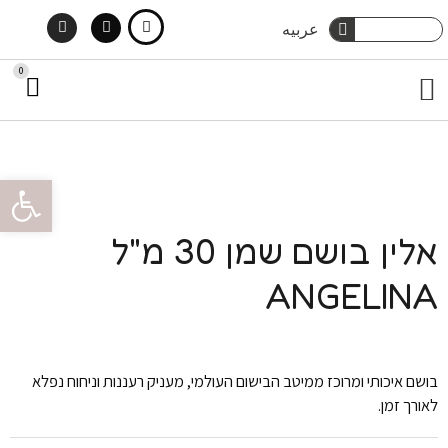
Instagram
Facebook
ילוג
חיפוש
عربيه
חיפוש
תוכן
0
עג
תפריט
קני
מארזי שי
טיפוח גוף
הסיפור שלנו
צור קשר
טיפוח שיער
פתח סרגל 
אלין בושם שמן 30 מ"ל
ANGELINA
בושם איכותי ומרוכז ממיטב הבישום העולמי, מעניק רעננות וניחוח נפלא
לאורך זמן.