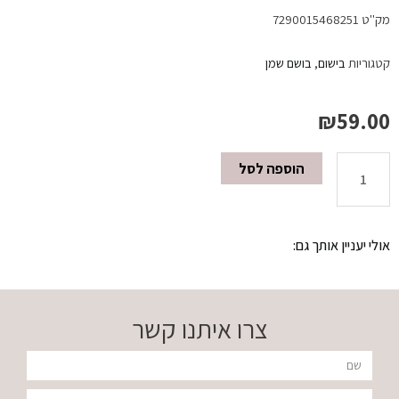
מק"ט
7290015468251
קטגוריות
בישום
,
בושם שמן
₪
59.00
הוספה לסל
כמות
של
אולי יעניין אותך גם:
אלין
בושם
צרו איתנו קשר
שמן
שם
30