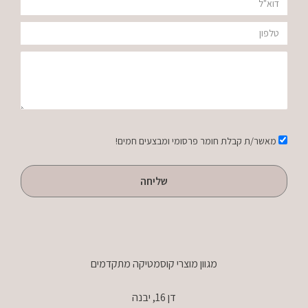
דוא"ל
מ"ל
טלפון
ANGELINA
הודעה
אישור
מאשר/ת קבלת חומר פרסומי ומבצעים חמים!
שליחה
מגוון מוצרי קוסמטיקה מתקדמים
דן 16, יבנה